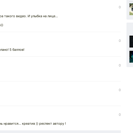
0
 такого видео. И улыбка на лице...
))
0
ано! 5 баллов!
0
0
0
нь нравится... креатив )) респект автору !