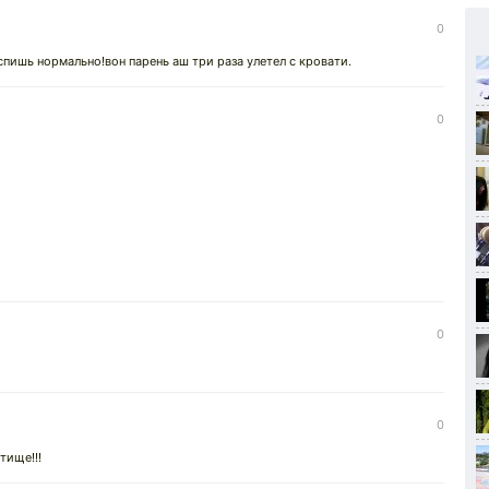
0
оспишь нормально!вон парень аш три раза улетел с кровати.
0
0
0
тище!!!