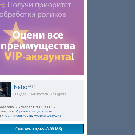
Nebo
81
| 0
3
видео
1148
постов
173
друга
бавлено: 26 февраля 2009 в 00:17
тегория:
Музыка и видеоклипы
ги:
оригинальность
,
музыка
,
девушка
Скачать видео (8.08 Мб)