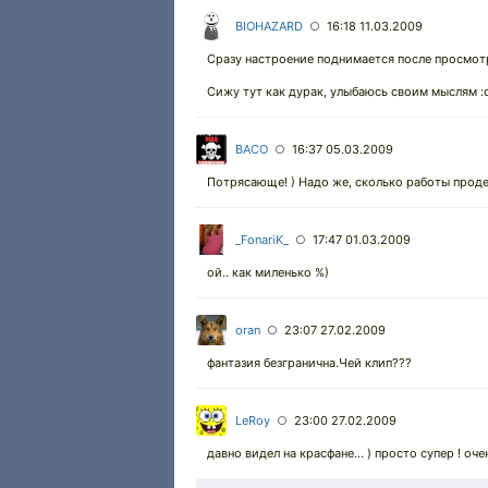
BIOHAZARD
16:18 11.03.2009
○
Сразу настроение поднимается после просмотра
Сижу тут как дурак, улыбаюсь своим мыслям :о
BACO
16:37 05.03.2009
○
Потрясающе! ) Надо же, сколько работы продел
_FonariK_
17:47 01.03.2009
○
ой.. как миленько %)
oran
23:07 27.02.2009
○
фантазия безгранична.Чей клип???
LeRoy
23:00 27.02.2009
○
давно видел на красфане... ) просто супер ! оче