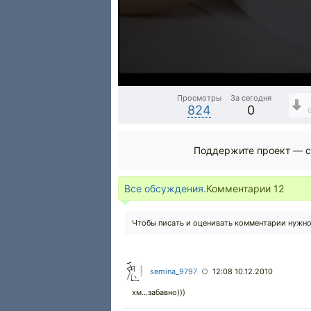
Просмотры
За сегодня
824
0
Поддержите проект — с
Все обсуждения.
Комментарии
12
Чтобы писать и оценивать комментарии нужн
semina_9797
12:08 10.12.2010
○
хм...забавно)))