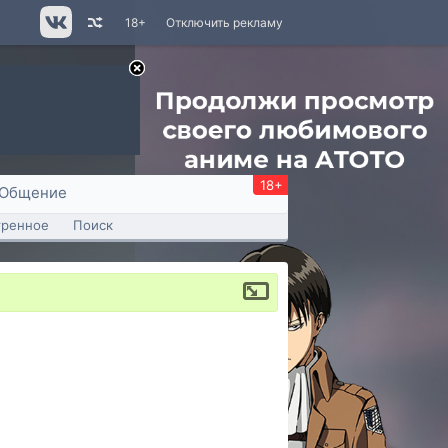
18+
Отключить рекламу
18+
Общение
тренное
Поиск