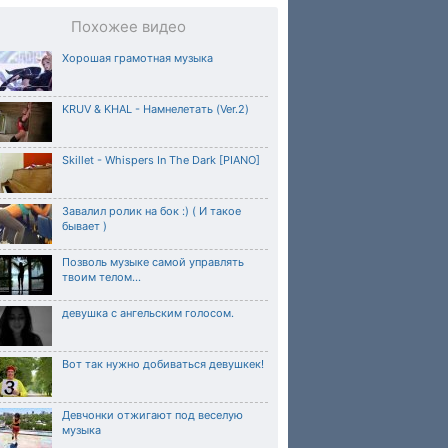
Похожее видео
Хорошая грамотная музыка
KRUV & KHAL - Намнелетать (Ver.2)
Skillet - Whispers In The Dark [PIANO]
Завалил ролик на бок :) ( И такое
бывает )
Позволь музыке самой управлять
твоим телом...
девушка с ангельским голосом.
Вот так нужно добиваться девушкек!
Девчонки отжигают под веселую
музыка