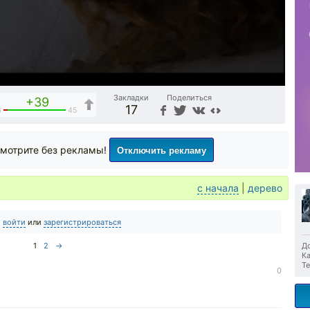
Закладки
Поделиться
+39
17
6
45
Отключить рекламу
мотрите без рекламы!
с начала
|
дерево
о
войти
или
зарегистрироваться
1
2
→
До
Ка
Те
0