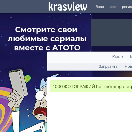
Вход
или
реги
Кино
Загрузить
Нов
1000 ФОТОГРАФИЙ her morning ele