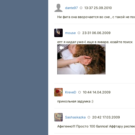
dante97
13:37 25.09.2010
○
Ни фига она вворочается во сне , с такой не п
mouse
23:31 06.06.2009
○
епт я кидал уже=\ еще в январе. юзайте поиск
KreveD
10:44 14.04.2009
○
прикольная задумка :)
Sashaskazka
20:42 17.03.2009
○
Афигенно!!! Просто 100 баллов! Аффтару респек