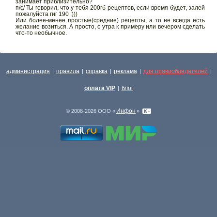
занимает приблизительно?
п/с/ Ты говорил, что у тебя 200гб рецептов, если время будет, залей
пожалуйста гиг 190 :)))
Или более-менее простые(средние) рецепты, а то не всегда есть
желание возиться. А просто, с утра к примеру или вечером сделать
что-то необычное.
администрация
правила
справка
реклама
для правообладателей
|
|
|
|
|
оплата VIP
блог
|
Инфон
© 2008-2026 ООО «
»