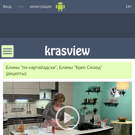
Вход
или
регистрация
18+
Блины "по-хартабадски", Блины "Креп Сюзед"
(рецепты)