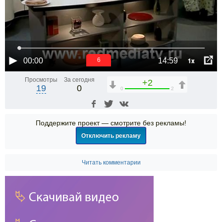
1x
00:00
14:59
6
Просмотры
За сегодня
+2
19
0
0
2
Поддержите проект — смотрите без рекламы!
Отключить рекламу
Читать комментарии