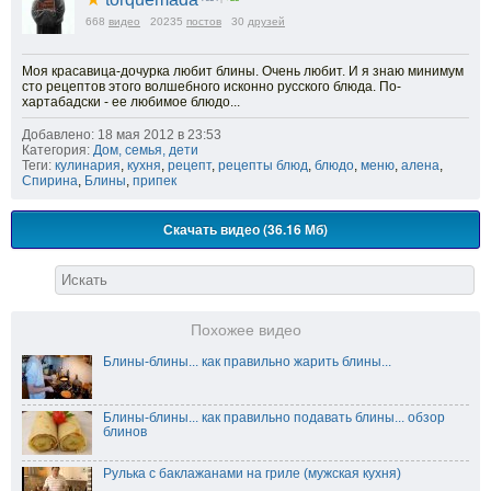
668
видео
20235
постов
30
друзей
Моя красавица-дочурка любит блины. Очень любит. И я знаю минимум
сто рецептов этого волшебного исконно русского блюда. По-
хартабадски - ее любимое блюдо...
Добавлено: 18 мая 2012 в 23:53
Категория:
Дом, семья, дети
Теги:
кулинария
,
кухня
,
рецепт
,
рецепты блюд
,
блюдо
,
меню
,
алена
,
Спирина
,
Блины
,
припек
Скачать видео (36.16 Мб)
Похожее видео
Блины-блины... как правильно жарить блины...
Блины-блины... как правильно подавать блины... обзор
блинов
Рулька с баклажанами на гриле (мужская кухня)