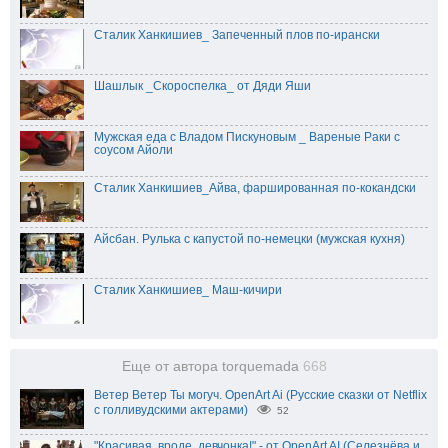
Сталик Ханкишиев_ Запеченный плов по-ирански
Шашлык _Скороспелка_ от Дяди Яши
Мужская еда c Владом Пискуновым _ Вареные Раки с
соусом Айоли
Сталик Ханкишиев_Айва, фаршированная по-кокандски
Айсбан. Рулька с капустой по-немецки (мужская кухня)
Сталик Ханкишиев_ Маш-кичири
Еще от автора torquemada
668
Ветер Ветер Ты могуч. OpenArt Ai (Русские сказки от Netflix
с голливудскими актерами)
52
"Красивая, вроде, девчонка!" - от OpenArt AI (Селезнёва и