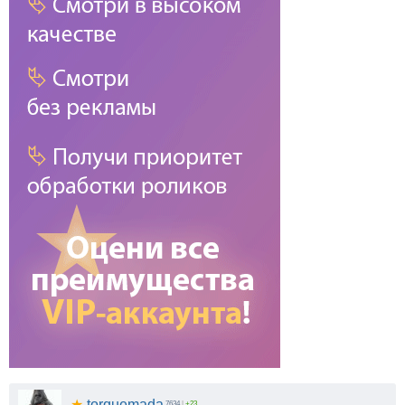
★
torquemada
7634
|
+23