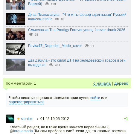
Варлей)
119
Дива Плавалагуна - "Что ж ты фраер сдал назад" Русский
шансон 2263г.
84
Смысловые The Prodigy Forever young forever drunk 2026
38
Pavka47_Depeche_Mode_cover
21
Два дэбила - это сила! ДТП на зеледеевской трассе в эти
выходные.
461
Комментарии
1
с начала
|
дерево
Чтобы писать и оценивать комментарии нужно
войти
или
зарегистрироваться
★
stenter
01:45 19.05.2012
+1
○
Классный рецепт, но в тоже время кажется нереальным :(
@
torquemada
Ты сам пробовал сие? если да, то сколько времени