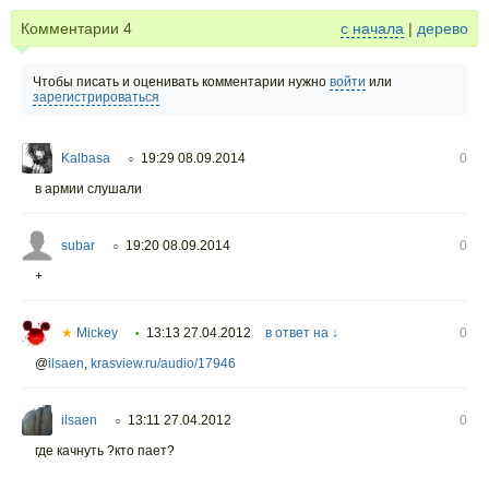
Комментарии
4
с начала
|
дерево
Чтобы писать и оценивать комментарии нужно
войти
или
зарегистрироваться
Kalbasa
19:29 08.09.2014
0
○
в армии слушали
subar
19:20 08.09.2014
0
○
+
★
Mickey
13:13 27.04.2012
в ответ на ↓
0
•
@
ilsaen
,
krasview.ru/audio/17946
ilsaen
13:11 27.04.2012
0
○
где качнуть ?кто пает?