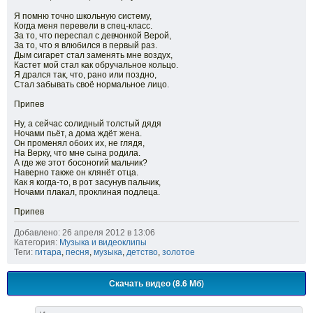
Я помню точно школьную систему,
Когда меня перевели в спец-класс.
За то, что переспал с девчонкой Верой,
За то, что я влюбился в первый раз.
Дым сигарет стал заменять мне воздух,
Кастет мой стал как обручальное кольцо.
Я дрался так, что, рано или поздно,
Стал забывать своё нормальное лицо.
Припев
Ну, а сейчас солидный толстый дядя
Ночами пьёт, а дома ждёт жена.
Он променял обоих их, не глядя,
На Верку, что мне сына родила.
А где же этот босоногий мальчик?
Наверно также он клянёт отца.
Как я когда-то, в рот засунув пальчик,
Ночами плакал, проклиная подлеца.
Припев
Добавлено: 26 апреля 2012 в 13:06
Категория:
Музыка и видеоклипы
Теги:
гитара
,
песня
,
музыка
,
детство
,
золотое
Скачать видео (8.6 Мб)