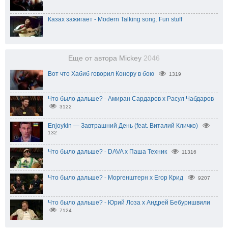
Казах зажигает - Modern Talking song. Fun stuff
Еще от автора Mickey
2046
Вот что Хабиб говорил Конору в бою
1319
Что было дальше? - Амиран Сардаров х Расул Чабдаров
3122
Enjoykin — Завтрашний День (feat. Виталий Кличко)
132
Что было дальше? - DAVA х Паша Техник
11316
Что было дальше? - Моргенштерн x Егор Крид
9207
Что было дальше? - Юрий Лоза х Андрей Бебуришвили
7124