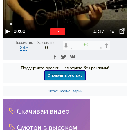
1x
00:00
03:17
5
Просмотры
За сегодня
+6
245
0
0
6
Поддержите проект — смотрите без рекламы!
Отключить рекламу
Читать комментарии