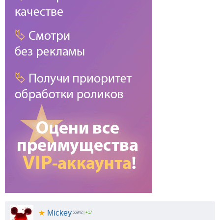
★
Mickey
55842
|
+17