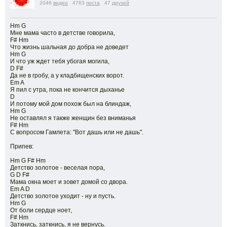
2046
видео
4763
поста
47
друзей
Hm G
Мне мама часто в детстве говорила,
F# Hm
Что жизнь шальная до добра не доведет
Hm G
И что уж ждет тебя убогая могила,
D F#
Да не в гробу, а у кладбищенских ворот.
Em A
Я пил с утра, пока не кончится дыханье
D
И потому мой дом похож был на блиндаж,
Hm G
Не оставлял я также женщин без вниманья
F# Hm
С вопросом Гамлета: "Вот дашь или не дашь".
Припев:
Hm G F# Hm
Детство золотое - веселая пора,
G D F#
Мама окна моет и зовет домой со двора.
Em A D
Детство золотое уходит - ну и пусть.
Hm G
От боли сердце ноет,
F# Hm
Заткнись, заткнись, я не вернусь.