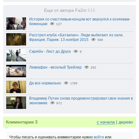
Еще от автора Fa2m
615
История со счастливым концом кот вернулся к хозяевам-
беженцам
127
Расстрел клуба «Батаклан». Люди выбегают из зала.
Франция, Париж. 13 ноября 2015
588
Скрябін - Лист до Друга
9
Левиафан - веселый Трейлер
262
Да все нормально
1785
Владимир Путин снова продемонстрировал свои знания в
экономике
671
Комментарии
3
с начала
|
дерево
Чтобы писать и оценивать комментарии нужно
войти
или