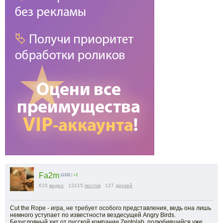
Fa2m
12162
|
+2
615
видео
12215
постов
127
друзей
Cut the Rope - игра, не требует особого представления, ведь она лишь
немного уступает по известности вездесущей Angry Birds.
Безусловный хит от русской компании Zeptolab, полюбившийся уже