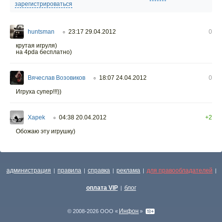
зарегистрироваться
huntsman
23:17 29.04.2012
0
○
крутая игруля)
на 4pda бесплатно)
Вячеслав Возовиков
18:07 24.04.2012
0
○
Игруха супер!!!))
Xapek
04:38 20.04.2012
+2
○
Обожаю эту игрушку)
администрация
правила
справка
реклама
для правообладателей
|
|
|
|
|
оплата VIP
блог
|
Инфон
© 2008-2026 ООО «
»