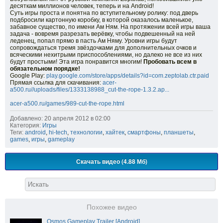
десяткам миллионов человек, теперь и на Android!
Суть игры проста и понятна по вступительному ролику: под дверь
подбросили картонную коробку, в которой оказалось маленькое,
забавное существо, по имени Ам Ням. На протяжении всей игры ваша
задача - вовремя разрезать верёвку, чтобы подвешенный на ней
леденец, попал прямо в пасть Ам Няму. Уровни игры будут
сопровождаться тремя звёздочками для дополнительных очков и
всяческими нехитрыми приспособлениями, но далеко не все из них
будут простыми! Эта игра понравится многим!
Пробовать всем в
обязательном порядке!
Google Play:
play.google.com/store/apps/details?id=com.zeptolab.ctr.paid
Прямая ссылка для скачивания:
acer-
a500.ru//uploads/files/1333138988_cut-the-rope-1.3.2.ap...
acer-a500.ru/games/989-cut-the-rope.html
Добавлено: 20 апреля 2012 в 02:00
Категория:
Игры
Теги:
android
,
hi-tech
,
технологии
,
хайтек
,
смартфоны
,
планшеты
,
games
,
игры
,
gameplay
Скачать видео (4.88 Мб)
Похожее видео
Osmos Gameplay Trailer [Android]