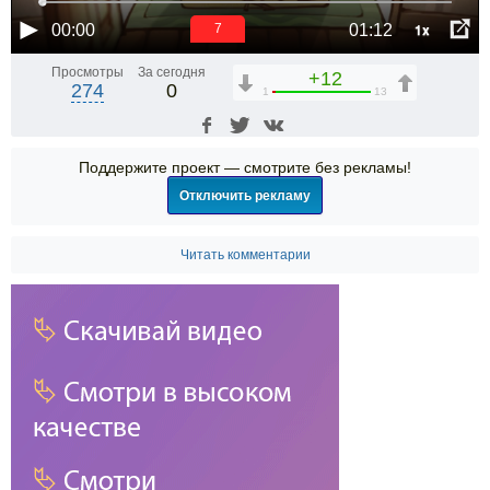
1x
00:00
01:12
6
Просмотры
За сегодня
+12
274
0
1
13
Поддержите проект — смотрите без рекламы!
Отключить рекламу
Читать комментарии