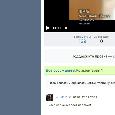
00:00
Просмотры
За сегодня
139
0
Поддержите проект — с
Все обсуждения.
Комментарии
1
Чтобы писать и оценивать комментарии нужн
woolf115
01:08 22.02.2009
○
клип не очень,а поет не плохо!