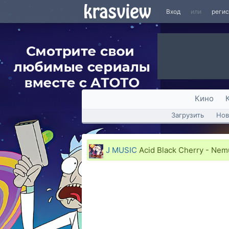
Вход
или
реги
Кино
Загрузить
Нов
J MUSIC
Acid Black Cherry - Nem