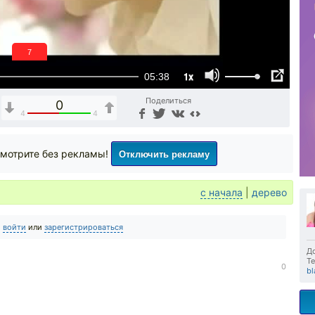
6
1x
05:38
Поделиться
0
4
4
Отключить рекламу
мотрите без рекламы!
с начала
|
дерево
о
войти
или
зарегистрироваться
До
Те
0
bl