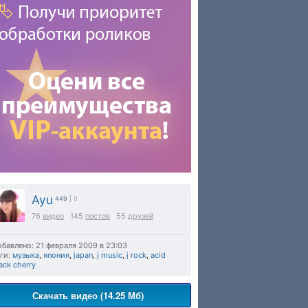
Ayu
449
| 0
76
видео
145
постов
55
друзей
бавлено: 21 февраля 2009 в 23:03
ги:
музыка
,
япония
,
japan
,
j music
,
j rock
,
acid
ack cherry
Скачать видео (14.25 Мб)