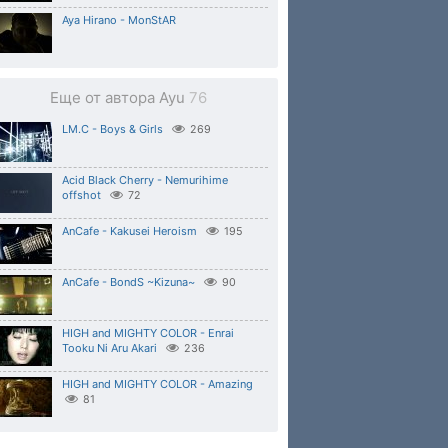
Aya Hirano - MonStAR
Еще от автора Ayu
76
LM.C - Boys & Girls
269
Acid Black Cherry - Nemurihime
offshot
72
AnCafe - Kakusei Heroism
195
AnCafe - BondS ~Kizuna~
90
HIGH and MIGHTY COLOR - Enrai
Tooku Ni Aru Akari
236
HIGH and MIGHTY COLOR - Amazing
81