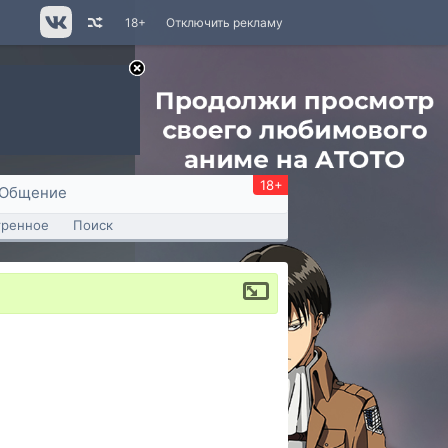
18+
Отключить рекламу
18+
Общение
тренное
Поиск