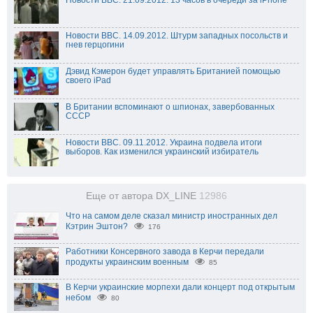
Новости BBC. 21.09.2012. 13 часов в очереди за iPhone
Новости BBC. 14.09.2012. Штурм западных посольств и
гнев герцогини
Дэвид Кэмерон будет управлять Британией помощью
своего iPad
В Британии вспоминают о шпионах, завербованных
СССР
Новости BBC. 09.11.2012. Украина подвела итоги
выборов. Как изменился украинский избиратель
Еще от автора DX_LINE
12986
Что на самом деле сказал министр иностранных дел
Кэтрин Эштон?
176
Работники Консервного завода в Керчи передали
продукты украинским военным
85
В Керчи украинские морпехи дали концерт под открытым
небом
80