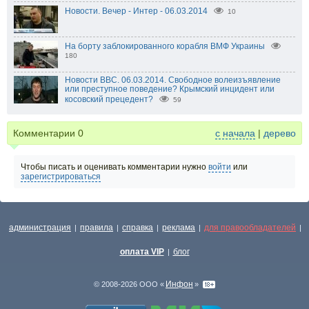
Новости. Вечер - Интер - 06.03.2014
10
На борту заблокированного корабля ВМФ Украины
180
Новости BBC. 06.03.2014. Свободное волеизъявление
или преступное поведение? Крымский инцидент или
косовский прецедент?
59
Комментарии
0
с начала
|
дерево
Чтобы писать и оценивать комментарии нужно
войти
или
зарегистрироваться
администрация
правила
справка
реклама
для правообладателей
|
|
|
|
|
оплата VIP
блог
|
Инфон
© 2008-2026 ООО «
»