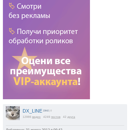
DX_LINE
23642
| 0
12986
видео
4249
постов
42
друга