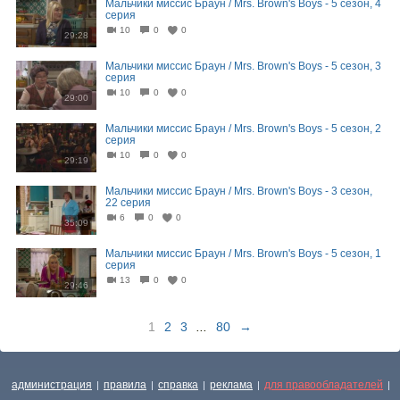
Мальчики миссис Браун / Mrs. Brown's Boys - 5 сезон, 4
серия
10
0
0
29:28
Мальчики миссис Браун / Mrs. Brown's Boys - 5 сезон, 3
серия
10
0
0
29:00
Мальчики миссис Браун / Mrs. Brown's Boys - 5 сезон, 2
серия
10
0
0
29:19
Мальчики миссис Браун / Mrs. Brown's Boys - 3 сезон,
22 серия
6
0
0
35:09
Мальчики миссис Браун / Mrs. Brown's Boys - 5 сезон, 1
серия
13
0
0
29:46
1
2
3
...
80
→
администрация
правила
справка
реклама
для правообладателей
|
|
|
|
|