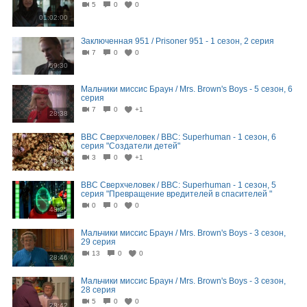
5
0
0
01:02:00
Заключенная 951 / Prisoner 951 - 1 сезон, 2 серия
7
0
0
59:30
Мальчики миссис Браун / Mrs. Brown's Boys - 5 сезон, 6
серия
7
0
+1
28:38
BBC Сверхчеловек / BBC: Superhuman - 1 сезон, 6
серия "Создатели детей"
3
0
+1
48:30
BBC Сверхчеловек / BBC: Superhuman - 1 сезон, 5
серия "Превращение вредителей в спасителей "
0
0
0
48:25
Мальчики миссис Браун / Mrs. Brown's Boys - 3 сезон,
29 серия
13
0
0
28:46
Мальчики миссис Браун / Mrs. Brown's Boys - 3 сезон,
28 серия
5
0
0
28:42