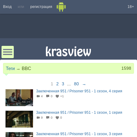
Вход
или
регистрация
18+
Теги
→
BBC
1598
1
2
3
...
80
→
Заключенная 951 / Prisoner 951 - 1 сезон, 4 серия
4
0
+1
59:35
Заключенная 951 / Prisoner 951 - 1 сезон, 1 серия
9
0
0
01:08:56
Заключенная 951 / Prisoner 951 - 1 сезон, 3 серия