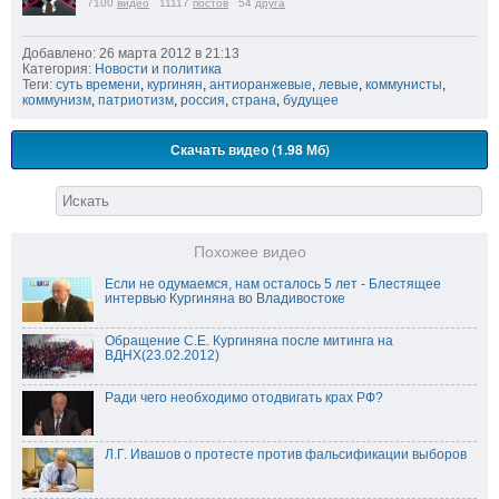
7100
видео
11117
постов
54
друга
Добавлено: 26 марта 2012 в 21:13
Категория:
Новости и политика
Теги:
суть времени
,
кургинян
,
антиоранжевые
,
левые
,
коммунисты
,
коммунизм
,
патриотизм
,
россия
,
страна
,
будущее
Скачать видео (1.98 Мб)
Похожее видео
Если не одумаемся, нам осталось 5 лет - Блестящее
интервью Кургиняна во Владивостоке
Обращение С.Е. Кургиняна после митинга на
ВДНХ(23.02.2012)
Ради чего необходимо отодвигать крах РФ?
Л.Г. Ивашов о протесте против фальсификации выборов