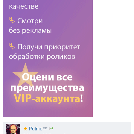
★
Putnic
41171
|
+1