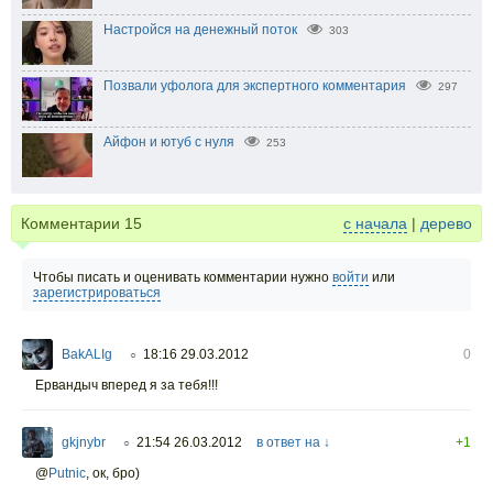
Настройся на денежный поток
303
Позвали уфолога для экспертного комментария
297
Айфон и ютуб с нуля
253
Комментарии
15
с начала
|
дерево
Чтобы писать и оценивать комментарии нужно
войти
или
зарегистрироваться
BakALIg
18:16 29.03.2012
0
○
Ервандыч вперед я за тебя!!!
gkjnybr
21:54 26.03.2012
в ответ на ↓
+1
○
@
Putnic
, ок, бро)