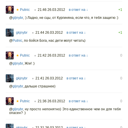
★
Putnic
21:46 26.03.2012
в ответ на ↓
+1
○
@
gljnybr
, :) Ладно, не сцы, от Кургиняна, если что, я тебя защитю :)
gkjnybr
21:44 26.03.2012
в ответ на ↓
+1
○
@
Putnic
, по бойся Бога, нас дети могут читать)
★
Putnic
21:42 26.03.2012
в ответ на ↓
0
○
@
gljnybr
, Жги! :)
gkjnybr
21:41 26.03.2012
в ответ на ↓
0
○
@
gljnybr
, дальше страшнее)
★
Putnic
21:36 26.03.2012
в ответ на ↓
0
○
@
gljnybr
, ну просто непонятно) Это единственное чем он для тебя
опасен? :)
gkjnybr
21:31 26.03.2012
в ответ на ↓
0
○