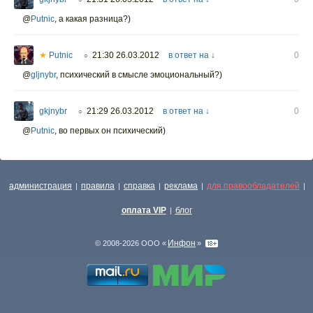
@
Putnic
, а какая разница?)
★
Putnic
21:30 26.03.2012
в ответ на ↓
0
○
@
gljnybr
, психический в смысле эмоциональный?)
gkjnybr
21:29 26.03.2012
в ответ на ↓
0
○
@
Putnic
, во первых он психический)
администрация
правила
справка
реклама
для правообладателей
|
|
|
|
|
оплата VIP
блог
|
Инфон
© 2008-2026 ООО «
»