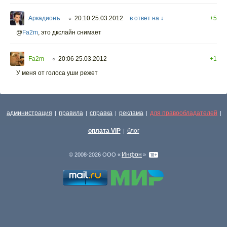
Аркадионъ
20:10 25.03.2012
в ответ на ↓
+5
○
@
Fa2m
, это дкслайн снимает
Fa2m
20:06 25.03.2012
+1
○
У меня от голоса уши режет
администрация
правила
справка
реклама
для правообладателей
|
|
|
|
|
оплата VIP
блог
|
Инфон
© 2008-2026 ООО «
»