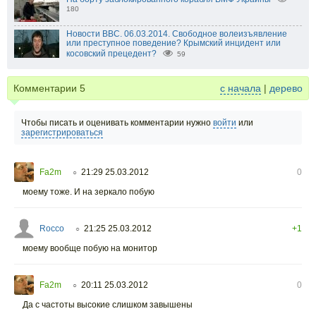
180
Новости BBC. 06.03.2014. Свободное волеизъявление
или преступное поведение? Крымский инцидент или
косовский прецедент?
59
Комментарии
5
с начала
|
дерево
Чтобы писать и оценивать комментарии нужно
войти
или
зарегистрироваться
Fa2m
21:29 25.03.2012
0
○
моему тоже. И на зеркало побую
Rocco
21:25 25.03.2012
+1
○
моему вообще побую на монитор
Fa2m
20:11 25.03.2012
0
○
Да с частоты высокие слишком завышены