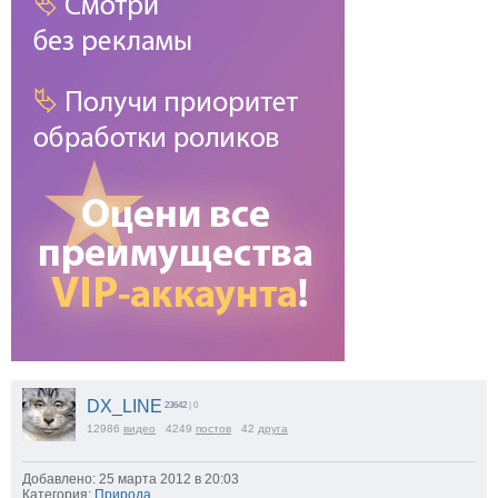
DX_LINE
23642
| 0
12986
видео
4249
постов
42
друга
Добавлено: 25 марта 2012 в 20:03
Категория:
Природа