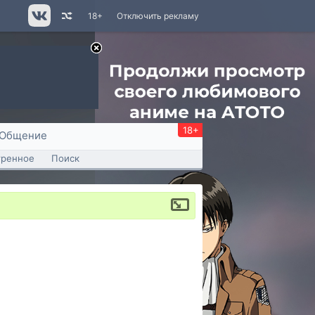
18+
Отключить рекламу
18+
Общение
тренное
Поиск