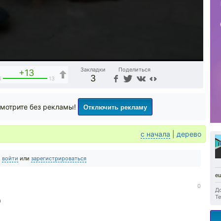
Закладки
Поделиться
+13
3
0
13
Отключить рекламу
мотрите без рекламы!
с начала
|
дерево
о
войти
или
зарегистрироваться
ещ
0
До
Те
)