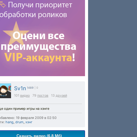
Sv1n
1489
| 0
101
видео
79
постов
13
друзей
е один пример игры на хэнге
бавлено: 19 февраля 2009 в 02:50
ги:
hang
,
drum
,
хэнг
Скачать видео (6.8 Мб)