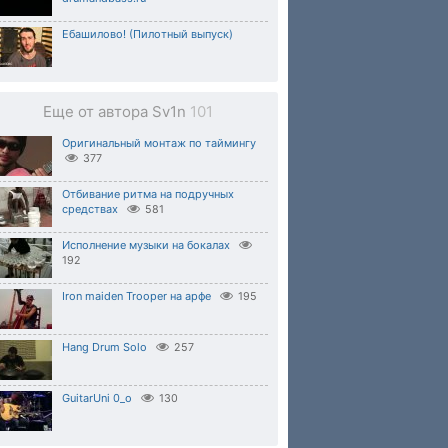
Ебашилово! (Пилотный выпуск)
Еще от автора Sv1n
101
Оригинальный монтаж по таймингу
377
Отбивание ритма на подручных
средствах
581
Исполнение музыки на бокалах
192
Iron maiden Trooper на арфе
195
Hang Drum Solo
257
GuitarUni 0_о
130