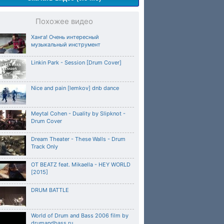
Похожее видео
Ханга! Очень интересный
музыкальный инструмент
Linkin Park - Session [Drum Cover]
Nice and pain [lemkov] dnb dance
Meytal Cohen - Duality by Slipknot -
Drum Cover
Dream Theater - These Walls - Drum
Track Only
OT BEATZ feat. Mikaella - HEY WORLD
[2015]
DRUM BATTLE
World of Drum and Bass 2006 film by
drumandbass.ru