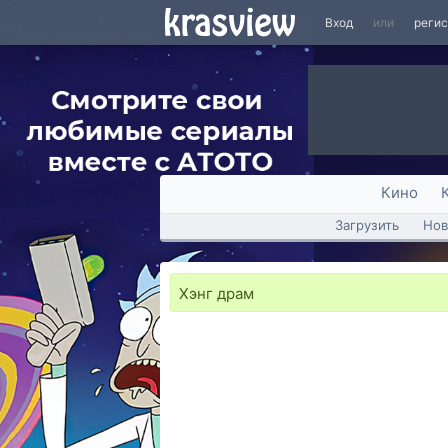
Вход
или
реги
Кино
Загрузить
Нов
Хэнг драм