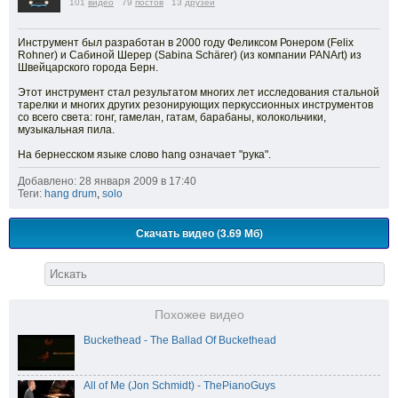
101
видео
79
постов
13
друзей
Инструмент был разработан в 2000 году Феликсом Ронером (Felix
Rohner) и Сабиной Шерер (Sabina Schärer) (из компании PANArt) из
Швейцарского города Берн.
Этот инструмент стал результатом многих лет исследования стальной
тарелки и многих других резонирующих перкуссионных инструментов
со всего света: гонг, гамелан, гатам, барабаны, колокольчики,
музыкальная пила.
На бернесском языке слово hang означает "рука".
Добавлено: 28 января 2009 в 17:40
Теги:
hang drum
,
solo
Скачать видео (3.69 Мб)
Похожее видео
Buckethead - The Ballad Of Buckethead
All of Me (Jon Schmidt) - ThePianoGuys