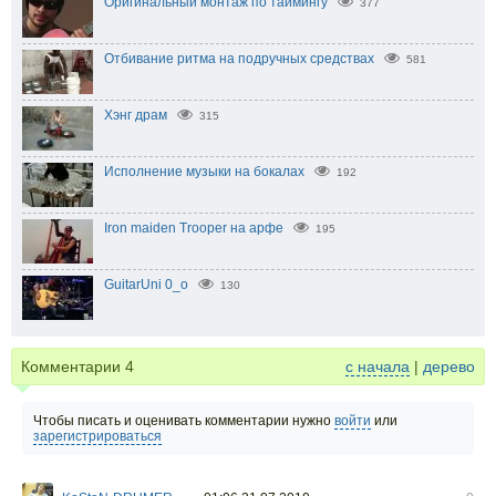
Оригинальный монтаж по таймингу
377
Отбивание ритма на подручных средствах
581
Хэнг драм
315
Исполнение музыки на бокалах
192
Iron maiden Trooper на арфе
195
GuitarUni 0_о
130
Комментарии
4
с начала
|
дерево
Чтобы писать и оценивать комментарии нужно
войти
или
зарегистрироваться