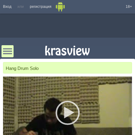
Вход
или
регистрация
18+
Hang Drum Solo