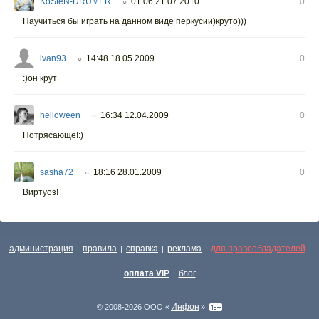
KoSteN-DRUMER
01:06 21.07.2010
0
○
Научиться бы играть на данном виде перкусии)круто)))
ivan93
14:48 18.05.2009
0
○
:)он крут
helloween
16:34 12.04.2009
0
○
Потрясающе!:)
sasha72
18:16 28.01.2009
0
○
Виртуоз!
администрация
правила
справка
реклама
для правообладателей
|
|
|
|
|
оплата VIP
блог
|
Инфон
© 2008-2026 ООО «
»