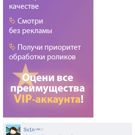
Sv1n
1489
| 0