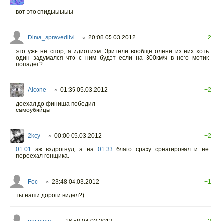
вот это спидыыыыы
Dima_spravedlivi
20:08 05.03.2012
+2
○
это уже не спор, а идиотизм. Зрители вообще олени из них хоть
один задумался что с ним будет если на 300км\ч в него мотик
попадет?
Alcone
01:35 05.03.2012
+2
○
доехал до финиша победил
самоубийцы
2key
00:00 05.03.2012
+2
○
01:01
аж вздрогнул, а на
01:33
благо сразу среагировал и не
переехал гонщика.
Foo
23:48 04.03.2012
+1
○
ты наши дороги видел?)