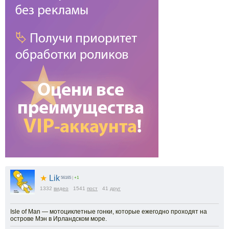
★
Lik
56165
|
+1
1332
видео
1541
пост
41
друг
Isle of Man — мотоциклетные гонки, которые ежегодно проходят на
острове Мэн в Ирландском море.