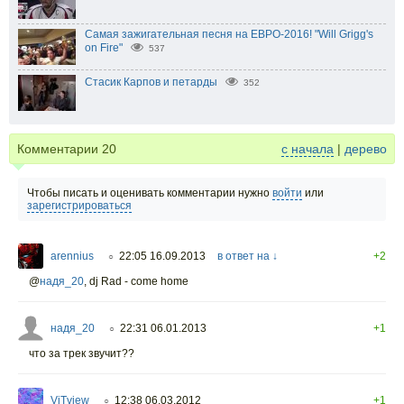
Самая зажигательная песня на ЕВРО-2016! "Will Grigg's
on Fire"
537
Стасик Карпов и петарды
352
Комментарии
20
с начала
|
дерево
Чтобы писать и оценивать комментарии нужно
войти
или
зарегистрироваться
arennius
22:05 16.09.2013
в ответ на ↓
+2
○
@
надя_20
,
dj Rad - come home
надя_20
22:31 06.01.2013
+1
○
что за трек звучит??
ViTview
12:38 06.03.2012
+1
○