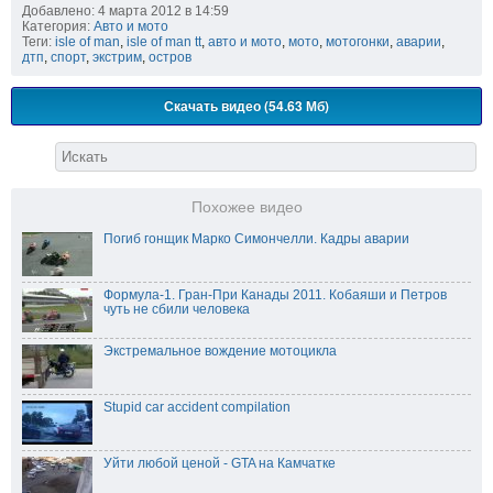
Добавлено: 4 марта 2012 в 14:59
Категория:
Авто и мото
Теги:
isle of man
,
isle of man tt
,
авто и мото
,
мото
,
мотогонки
,
аварии
,
дтп
,
спорт
,
экстрим
,
остров
Скачать видео (54.63 Мб)
Похожее видео
Погиб гонщик Марко Симончелли. Кадры аварии
Формула-1. Гран-При Канады 2011. Кобаяши и Петров
чуть не сбили человека
Экстремальное вождение мотоцикла
Stupid car accident compilation
Уйти любой ценой - GTA на Камчатке