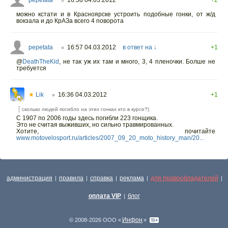
pepetata
16:58 04.03.2012
+2
○
можно кстати и в Красноярске устроить подобные гонки, от ж/д
вокзала и до КрАЗа всего 4 поворота
pepetata
16:57 04.03.2012
в ответ на ↓
+1
○
@
DeathTheKid
, не так уж их там и много, 3, 4 пленочки. Болше не
требуется
★
Lik
16:36 04.03.2012
+1
○
сколько людей погибло на этих гонках кто в курсе?)
С 1907 по 2006 годы здесь погибли 223 гонщика.
Это не считая выживших, но сильно травмированных.
Хотите, почитайте
www.motovelosport.ru/articles/2007_09_20_moto_history_man/20...
администрация
правила
справка
реклама
для правообладателей
|
|
|
|
|
оплата VIP
блог
|
Инфон
© 2008-2026 ООО «
»