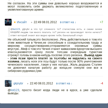
Не согласен. На эти суммы они довольно хорошо вооружаются и
могут позволить себе держать великолепно подготовленную и
укомплектованную армию.
★
Инсайт
22:49 08.01.2012
в ответ на ↓
+7
○
@
list123
, gljnybr а что тут сложного то? статистика есть. и скажи зачем
НАШИМ людям так много платить то? регион не производит почти ничего?
ответ который знают все видно кроме тебя, банальный откуп
Не объясняй тупым,это бесполезно...Речь действительно о том,что
этим животным в Чечне,не способным к созидательному труду и
мирному сосуществованию,отправляются огромные суммы
впустую...Миф о том,что Чечня станет кавказским курортом высшего
класса,развеется сразу после того,как очередным туристам
отрежут головы в каком-нибудь посёлке этого региона...
Вывод один
- этим псам просто платят за то,чтобы не кидались на своего
хозяина
..лизать ноги эти псы будут только после 90% уничтожения
чеченского населения...такая у них натура...Жаль дедушка Сталин
не докончил начатую работу до конца,не сгинули они все в
сибирских рудниках,суки.
gkjnybr
22:40 08.01.2012
в ответ на ↓
-4
○
@
list123
, просто бесит когда люди не в курсе, а уже сделали
выводы.