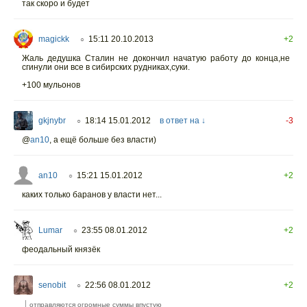
так скоро и будет
magickk
15:11 20.10.2013
+2
○
Жаль дедушка Сталин не докончил начатую работу до конца,не
сгинули они все в сибирских рудниках,суки.
+100 мульонов
gkjnybr
18:14 15.01.2012
в ответ на ↓
-3
○
@
an10
, а ещё больше без власти)
an10
15:21 15.01.2012
+2
○
каких только баранов у власти нет...
Lumar
23:55 08.01.2012
+2
○
феодальный князёк
senobit
22:56 08.01.2012
+2
○
отправляются огромные суммы впустую