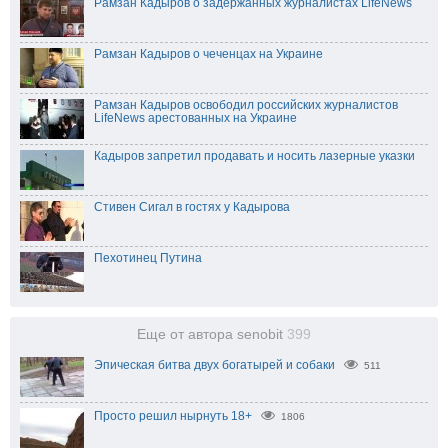
Рамзан Кадыров о задержанных журналистах LifeNews
Рамзан Кадыров о чеченцах на Украине
Рамзан Кадыров освободил российских журналистов
LifeNews арестованных на Украине
Кадыров запретил продавать и носить лазерные указки
Стивен Сигал в гостях у Кадырова
Пехотинец Путина
Еще от автора senobit
399
Эпическая битва двух богатырей и собаки
511
Просто решил нырнуть 18+
1806