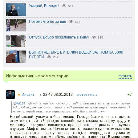
Умирай, Володя !
514
Потому что не за вдв
488
Отпуск. Добро пожаловать в Тыву!
326
ВЫПИЛ ЧЕТЫРЕ БУТЫЛКИ ВОДКИ ЗАЛПОМ ЗА 5000
РУБЛЕЙ
259
Информативные комментарии
скрыть
★
Инсайт
22:49 08.01.2012
в ответ на ↓
+7
○
@
list123
, gljnybr а что тут сложного то? статистика есть. и скажи зачем
НАШИМ людям так много платить то? регион не производит почти ничего?
ответ который знают все видно кроме тебя, банальный откуп
Не объясняй тупым,это бесполезно...Речь действительно о том,что
этим животным в Чечне,не способным к созидательному труду и
мирному сосуществованию,отправляются огромные суммы
впустую...Миф о том,что Чечня станет кавказским курортом высшего
класса,развеется сразу после того,как очередным туристам
отрежут головы в каком-нибудь посёлке этого региона...
Вывод один