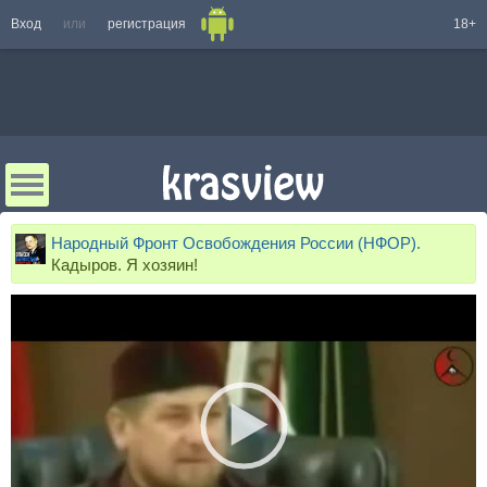
Вход
или
регистрация
18+
Народный Фронт Освобождения России (НФОР).
Кадыров. Я хозяин!