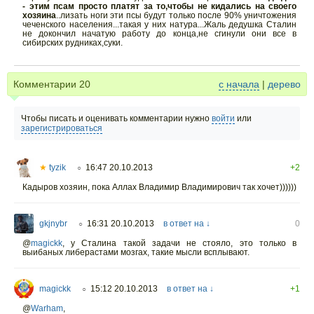
- этим псам просто платят за то,чтобы не кидались на своего
хозяина
..лизать ноги эти псы будут только после 90% уничтожения
чеченского населения...такая у них натура...Жаль дедушка Сталин
не докончил начатую работу до конца,не сгинули они все в
сибирских рудниках,суки.
Комментарии
20
с начала
|
дерево
Чтобы писать и оценивать комментарии нужно
войти
или
зарегистрироваться
★
tyzik
16:47 20.10.2013
+2
○
Кадыров хозяин, пока Аллах Владимир Владимирович так хочет))))))
gkjnybr
16:31 20.10.2013
в ответ на ↓
0
○
@
magickk
,
у Сталина такой задачи не стояло, это только в
выибаных либерастами мозгах, такие мысли всплывают.
magickk
15:12 20.10.2013
в ответ на ↓
+1
○
@
Warham
,