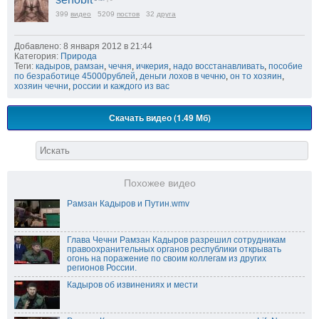
399
видео
5209
постов
32
друга
Добавлено: 8 января 2012 в 21:44
Категория:
Природа
Теги:
кадыров
,
рамзан
,
чечня
,
ичкерия
,
надо восстанавливать
,
пособие
по безработице 45000рублей
,
деньги лохов в чечню
,
он то хозяин
,
хозяин чечни
,
россии и каждого из вас
Скачать видео (1.49 Мб)
Похожее видео
Рамзан Кадыров и Путин.wmv
Глава Чечни Рамзан Кадыров разрешил сотрудникам
правоохранительных органов республики открывать
огонь на поражение по своим коллегам из других
регионов России.
Кадыров об извинениях и мести