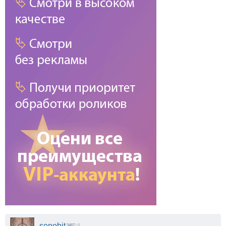
senobit
3467
| 0