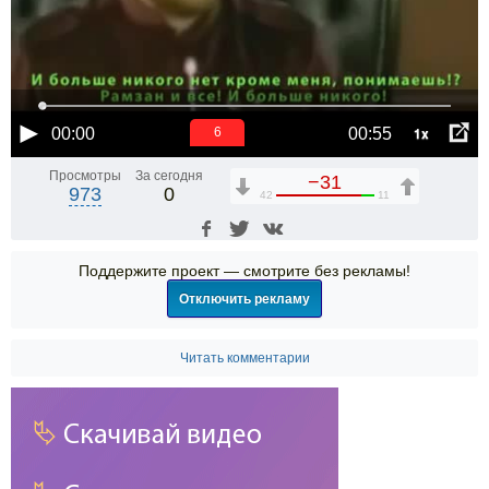
1x
00:00
00:55
5
Просмотры
За сегодня
−31
973
0
42
11
Поддержите проект — смотрите без рекламы!
Отключить рекламу
Читать комментарии