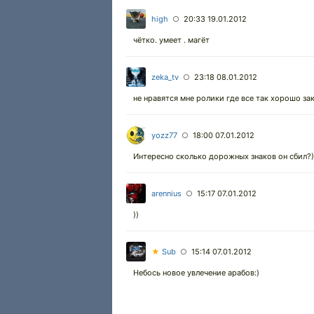
high
20:33 19.01.2012
○
чётко. умеет . магёт
zeka_tv
23:18 08.01.2012
○
не нравятся мне ролики где все так хорошо за
yozz77
18:00 07.01.2012
○
Интересно сколько дорожных знаков он сбил?)
arennius
15:17 07.01.2012
○
))
★
Sub
15:14 07.01.2012
○
Небось новое увлечение арабов:)