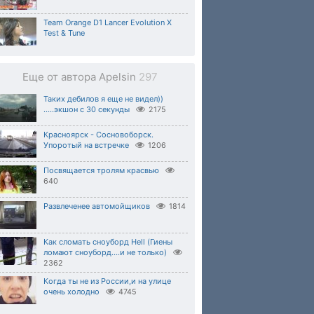
Team Orange D1 Lancer Evolution X
Test & Tune
Еще от автора Apelsin
297
Таких дебилов я еще не видел))
.....экшон с 30 секунды
2175
Красноярск - Сосновоборск.
Упоротый на встречке
1206
Посвящается тролям красвью
640
Развлеченее автомойщиков
1814
Как сломать сноуборд Hell (Гиены
ломают сноуборд....и не только)
2362
Когда ты не из России,и на улице
очень холодно
4745