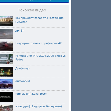
Похожее видео
Как проходят повороты настоящие
гонщики
дрифт
Подборка грузовых дрифтеров #2
Formula Drift PRO 27.06.2009 Shick vs
Fedos
Дрифтанул
driftworks1
formula drift Long Beach
японодрифт2 (другое, без музыки)