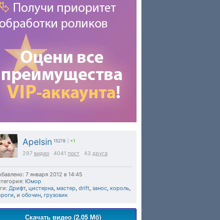
Apelsin
15278
|
+1
297
видео
4041
пост
43
друга
бавлено: 7 января 2012 в 14:45
тегория:
Юмор
ги:
Дрифт
,
цистерна
,
мастер
,
drift
,
занос
,
король
,
ороги
,
и обочин
,
грузовик
Скачать видео (2.05 Мб)