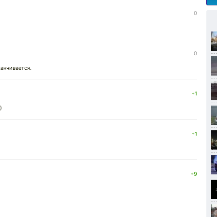
0
0
канчивается.
+1
)
+1
+9