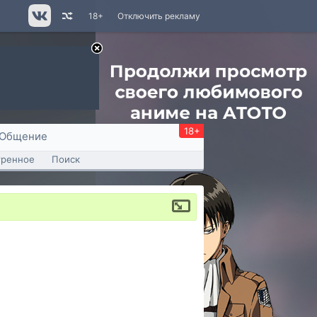
18+
Отключить рекламу
18+
Общение
тренное
Поиск