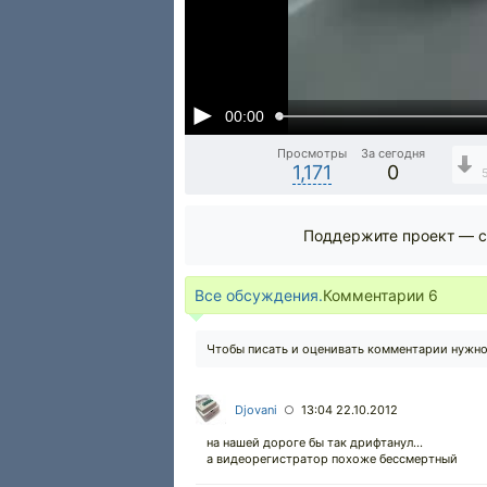
00:00
Просмотры
За сегодня
1,171
0
Поддержите проект — с
Все обсуждения.
Комментарии
6
Чтобы писать и оценивать комментарии нужн
Djovani
13:04 22.10.2012
○
на нашей дороге бы так дрифтанул...
а видеорегистратор похоже бессмертный