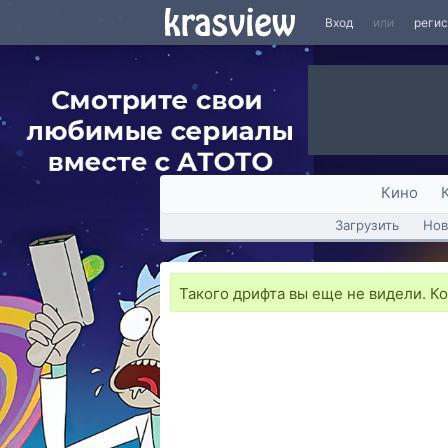
Вход
или
реги
Кино
Загрузить
Нов
Такого дрифта вы еще не видели. К