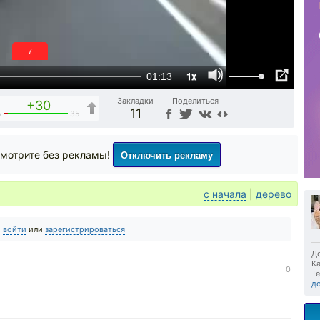
6
1x
01:13
Закладки
Поделиться
+30
11
5
35
Отключить рекламу
мотрите без рекламы!
с начала
|
дерево
о
войти
или
зарегистрироваться
До
Ка
0
Те
д