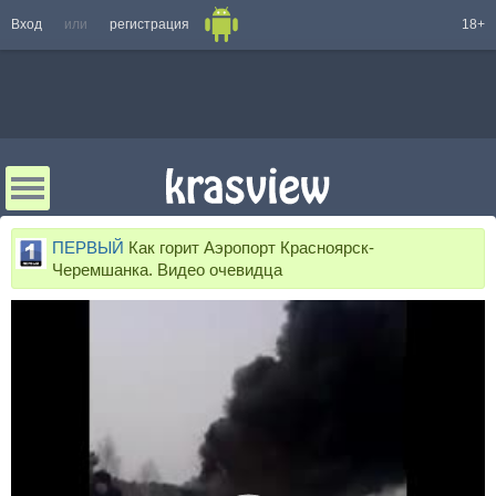
Вход
или
регистрация
18+
ПЕРВЫЙ
Как горит Аэропорт Красноярск-
Черемшанка. Видео очевидца