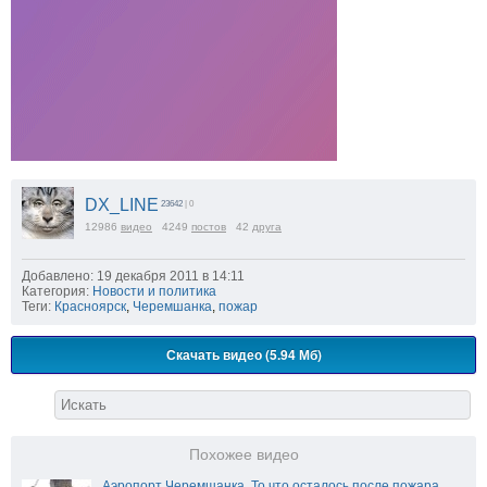
DX_LINE
23642
| 0
12986
видео
4249
постов
42
друга
Добавлено: 19 декабря 2011 в 14:11
Категория:
Новости и политика
Теги:
Красноярск
,
Черемшанка
,
пожар
Скачать видео (5.94 Мб)
Похожее видео
Аэропорт Черемшанка. То что осталось после пожара