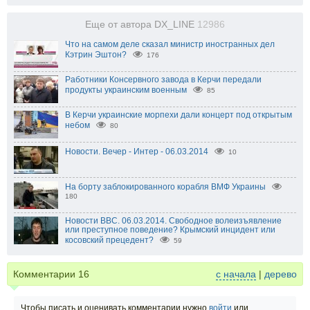
Еще от автора DX_LINE
12986
Что на самом деле сказал министр иностранных дел
Кэтрин Эштон?
176
Работники Консервного завода в Керчи передали
продукты украинским военным
85
В Керчи украинские морпехи дали концерт под открытым
небом
80
Новости. Вечер - Интер - 06.03.2014
10
На борту заблокированного корабля ВМФ Украины
180
Новости BBC. 06.03.2014. Свободное волеизъявление
или преступное поведение? Крымский инцидент или
косовский прецедент?
59
Комментарии
16
с начала
|
дерево
Чтобы писать и оценивать комментарии нужно
войти
или