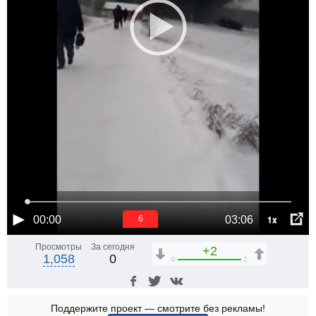
1x
00:00
03:06
6
Просмотры
За сегодня
+2
1,058
0
0
2
Поддержите проект — смотрите без рекламы!