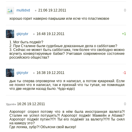
multidvd
21:06 19.12.2011
0
○
хорошо горит наверно пакрышки или есче что пластиковое
gkjnybr
16:48 19.12.2011
+1
○
1. Мог быть поджёг?
2. При Сталине были судебные доказанные дела о сабботаже?
3. Сейчас не может быть сабботажа, тем более что свободно можно
всучить конвертируемые бабки? Учитавая современное состояние
российского общества?
gkjnybr
16:38 19.12.2011
-1
○
дык ты сперва опровергни что я написал, а потом кукарекай. Если
не понял что я написал, так и признай что ты тупая, не помнящая
что две недели назад было. Чудо-юдо)
16:26 19.12.2011
0
Удалён
Аэропорт сгорел потому что в нём была иностранная валюта?!
Сталин не успел потушить?! Аэропорт поджёг Маккейн и Абама?
Аэропорт поджёг путин?!?! ТЫ его подёжёг за валюту?!?!! Ты снял
на камеру это?
Где логика, зубр?! Объясни свой высер!