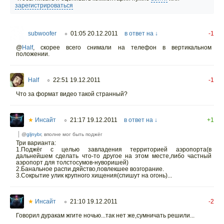
зарегистрироваться
subwoofer
01:05 20.12.2011
в ответ на ↓
-1
○
@
Half
, скорее всего снимали на телефон в вертикальном
положении.
Half
22:51 19.12.2011
-1
○
Что за формат видео такой странный?
★
Инсайт
21:17 19.12.2011
в ответ на ↓
+1
○
@
gljnybr
, вполне мог быть поджёг
Три варианта:
1.Поджёг с целью завладения территорией аэропорта(в
дальнейшем сделать что-то другое на этом месте,либо частный
аэропорт для толстосумов-нуворишей)
2.Банальное распи.дяйство,повлекшее возгорание.
3.Сокрытие улик крупного хищения(спишут на огонь)...
★
Инсайт
21:10 19.12.2011
-2
○
Говорил дуракам жгите ночью...так нет же,сумничать решили...