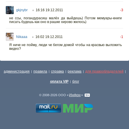
gkjnybr
16:16 19.12.2011
-3
○
не ссы, погандурасиш малёх да выйдешь) Потом мемуары-книги
писать будешь как оно в рашке хирово жилось)
Nikaaa
16:02 19.12.2011
-1
○
Я ниче не пойму, люди че бегом домой чтобы на красвью выложить
видео?
администрация
правила
справка
реклама
для правообладателей
|
|
|
|
|
оплата VIP
блог
|
Инфон
© 2008-2026 ООО «
»