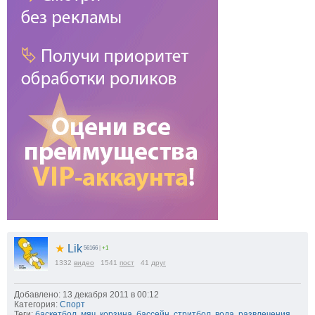
★
Lik
56166
|
+1
1332
видео
1541
пост
41
друг
Добавлено: 13 декабря 2011 в 00:12
Категория:
Спорт
Теги:
баскетбол
,
мяч
,
корзина
,
бассейн
,
стритбол
,
вода
,
развлечения
,