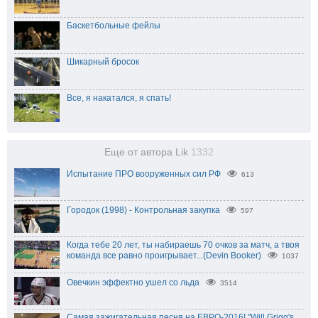
Баскетбольные фейлы
Шикарный бросок
Все, я накатался, я спать!
Еще от автора Lik
1332
Испытание ПРО вооруженных сил РФ
613
Городок (1998) - Контрольная закупка
597
Когда тебе 20 лет, ты набираешь 70 очков за матч, а твоя
команда все равно проигрывает...(Devin Booker)
1037
Овечкин эффектно ушел со льда
3514
Самая зажигательная песня на ЕВРО-2016! "Will Grigg's