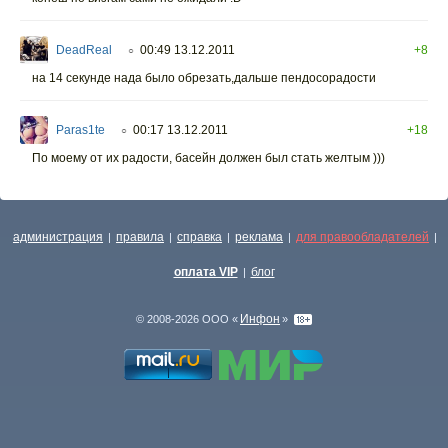
DeadReal
00:49 13.12.2011
+8
○
на 14 секунде нада было обрезать,дальше пендосорадости
Paras1te
00:17 13.12.2011
+18
○
По моему от их радости, басейн должен был стать желтым )))
администрация
правила
справка
реклама
для правообладателей
|
|
|
|
|
оплата VIP
блог
|
Инфон
© 2008-2026 ООО «
»