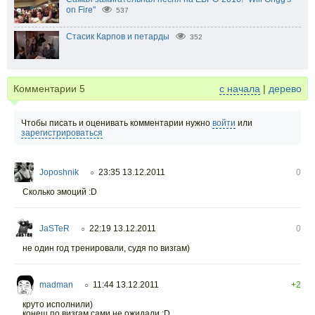
on Fire"
537
Стасик Карпов и петарды
352
Комментарии
5
с начала
|
дерево
Чтобы писать и оценивать комментарии нужно
войти
или
зарегистрироваться
Joposhnik
23:35 13.12.2011
0
○
Сколько эмоций :D
JaSTeR
22:19 13.12.2011
0
○
не один год тренировали, судя по визгам)
madman
11:44 13.12.2011
+2
○
круто исполнили)
конеш по визгам сами не ожидали :D