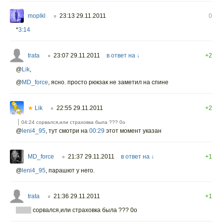
moplkl
23:13 29.11.2011
0
○
*
3:14
trata
23:07 29.11.2011
в ответ на ↓
+2
○
@
Lik
,
@
MD_force
, ясно. просто рюкзак не заметил на спине
★
Lik
22:55 29.11.2011
+2
○
04:24 сорвался,или страховка была ??? 0о
@
leni4_95
, тут смотри на
00:29
этот момент указан
MD_force
21:37 29.11.2011
в ответ на ↓
+1
○
@
leni4_95
, парашют у него.
trata
21:36 29.11.2011
+1
○
04:24
сорвался,или страховка была ??? 0о