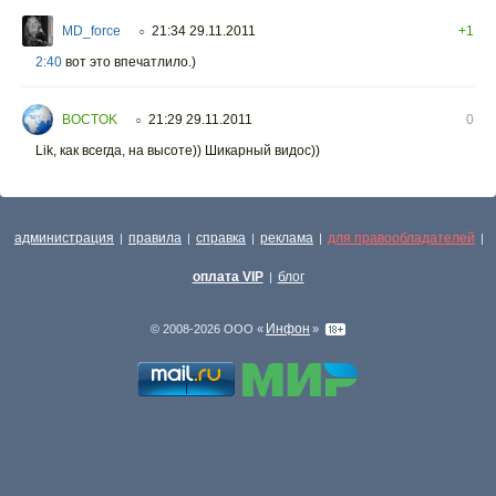
MD_force
21:34 29.11.2011
+1
○
2:40
вот это впечатлило.)
BOCTOK
21:29 29.11.2011
0
○
Lik, как всегда, на высоте)) Шикарный видос))
администрация
правила
справка
реклама
для правообладателей
|
|
|
|
|
оплата VIP
блог
|
Инфон
© 2008-2026 ООО «
»