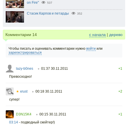
on Fire"
537
Стасик Карпов и петарды
352
Комментарии
14
с начала
|
дерево
Чтобы писать и оценивать комментарии нужно
войти
или
зарегистрироваться
lazy-b0nes
01:37 30.11.2011
+1
○
Превосходно!
★
xrust
00:18 30.11.2011
+2
○
супер!
D3N15K4
00:15 30.11.2011
+1
○
03:14
- подводный скейтер!)