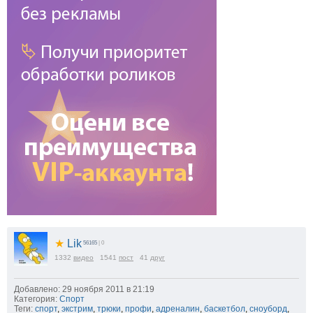
★
Lik
56165
| 0
1332
видео
1541
пост
41
друг
Добавлено: 29 ноября 2011 в 21:19
Категория:
Спорт
Теги:
спорт
,
экстрим
,
трюки
,
профи
,
адреналин
,
баскетбол
,
сноуборд
,