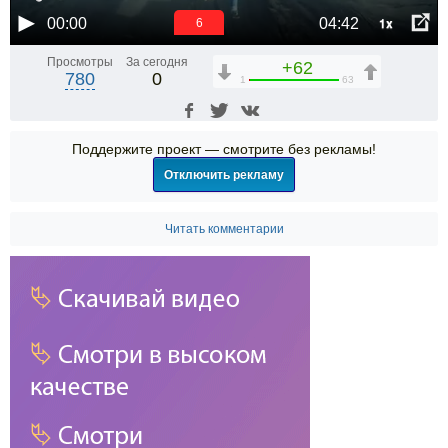
1x
00:00
04:42
6
Просмотры
За сегодня
+62
780
0
1
63
Поддержите проект — смотрите без рекламы!
Отключить рекламу
Читать комментарии