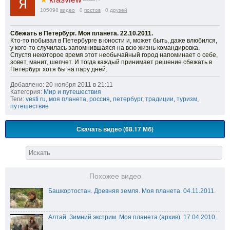
105098
видео
0
постов
0
друзей
Сбежать в Петербург. Моя планета. 22.10.2011.
Кто-то побывал в Петербурге в юности и, может быть, даже влюбился,
у кого-то случилась запомнившаяся на всю жизнь командировка.
Спустя некоторое время этот необычайный город напоминает о себе,
зовет, манит, шепчет. И тогда каждый принимает решение сбежать в
Петербург хотя бы на пару дней.
Добавлено: 20 ноября 2011 в 21:11
Категория:
Мир и путешествия
Теги:
vesti ru
,
моя планета
,
россия
,
петербург
,
традиции
,
туризм
,
путешествие
Скачать видео (68.17 Мб)
Похожее видео
Башкортостан. Древняя земля. Моя планета. 04.11.2011.
Алтай. Зимний экстрим. Моя планета (архив). 17.04.2010.