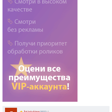
★
krasview
500323
| 0