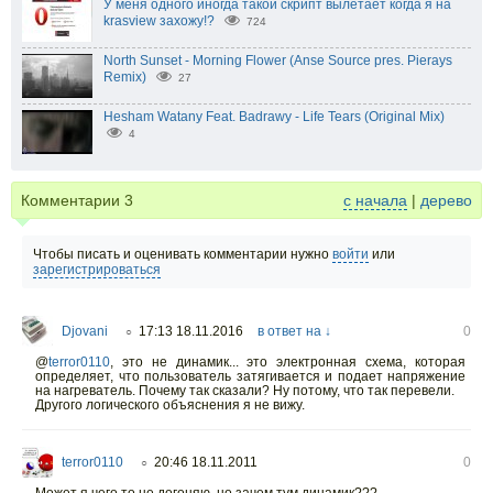
У меня одного иногда такой скрипт вылетает когда я на
krasview захожу!?
724
North Sunset - Morning Flower (Anse Source pres. Pierays
Remix)
27
Hesham Watany Feat. Badrawy - Life Tears (Original Mix)
4
Комментарии
3
с начала
|
дерево
Чтобы писать и оценивать комментарии нужно
войти
или
зарегистрироваться
Djovani
17:13 18.11.2016
в ответ на ↓
0
○
@
terror0110
,
это не динамик... это электронная схема, которая
определяет, что пользователь затягивается и подает напряжение
на нагреватель. Почему так сказали? Ну потому, что так перевели.
Другого логического объяснения я не вижу.
terror0110
20:46 18.11.2011
0
○