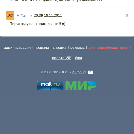
Может я чего то не догоняю, но зачем тум динамик???
FTYZ
20:39 18.11.2011
0
○
Перчатки у него прикольные!!! =)
администрация
правила
справка
реклама
для правообладателей
|
|
|
|
|
оплата VIP
блог
|
Инфон
© 2008-2026 ООО «
»