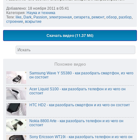
Добавлено: 18 ноября 2011 в 05:41
Категория:
Наука и техника
Теги:
like
,
Dark
,
Passion
,
электронная
,
сигарета
,
ремонт
,
обзор
,
разбор
,
строение
,
вскрытие
Скачать видео (11.37 Мб)
Похожее видео
Samsung Wave Y S5380 - как разобрать смартфон, из чего
он состоит
Acer Liquid S100 - как разобрать телефон и из чего он
состоит
HTC HD2 - как разобрать смартфон и из чего он состоит
Nokia 8800 Arte - как разобрать телефон и из чего он
состоит
Sony Ericsson WT19i - как разобрать телефон и из чего он