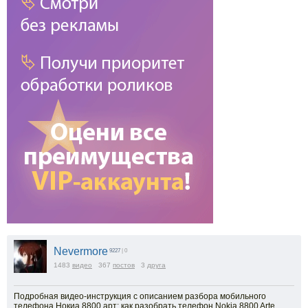
Nevermore
9227
| 0
1483
видео
367
постов
3
друга
Подробная видео-инструкция с описанием разбора мобильного
телефона Нокиа 8800 арт: как разобрать телефон Nokia 8800 Arte