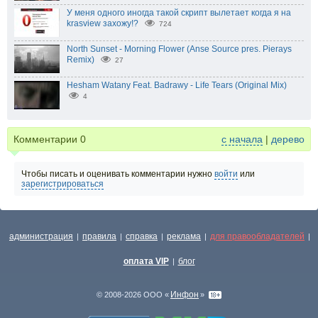
У меня одного иногда такой скрипт вылетает когда я на
krasview захожу!?
724
North Sunset - Morning Flower (Anse Source pres. Pierays
Remix)
27
Hesham Watany Feat. Badrawy - Life Tears (Original Mix)
4
Комментарии
0
с начала
|
дерево
Чтобы писать и оценивать комментарии нужно
войти
или
зарегистрироваться
администрация
правила
справка
реклама
для правообладателей
|
|
|
|
|
оплата VIP
блог
|
Инфон
© 2008-2026 ООО «
»