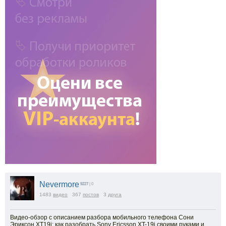
Nevermore
9227
| 0
1483
видео
367
постов
3
друга
Видео-обзор с описанием разбора мобильного телефона Сони
Эриксон XT19i: как разобрать Sony Ericsson XT-19i своими руками и