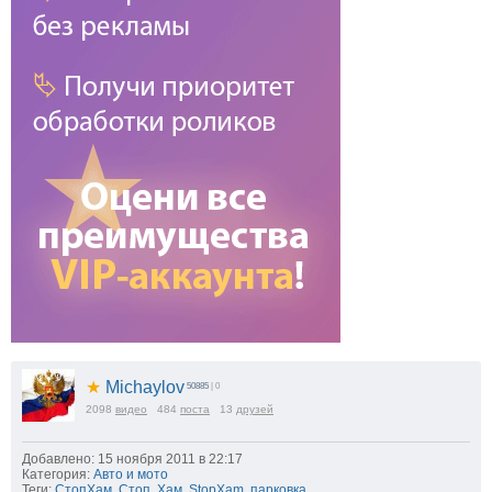
★
Michaylov
50885
| 0
2098
видео
484
поста
13
друзей
Добавлено: 15 ноября 2011 в 22:17
Категория:
Авто и мото
Теги:
СтопХам
,
Стоп
,
Хам
,
StopXam
,
парковка