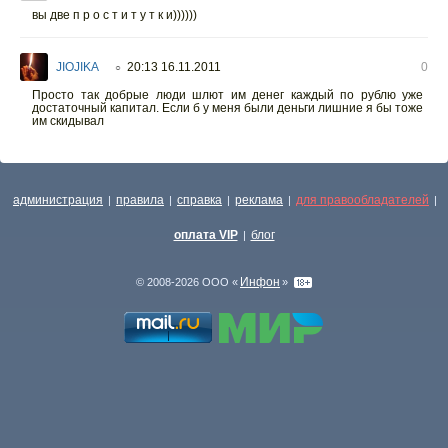
вы две п р о с т и т у т к и))))))
JIOJIKA
20:13 16.11.2011
0
○
Просто так добрые люди шлют им денег каждый по рублю уже
достаточный капитал. Если б у меня были деньги лишние я бы тоже
им скидывал
администрация
правила
справка
реклама
для правообладателей
|
|
|
|
|
оплата VIP
блог
|
Инфон
© 2008-2026 ООО «
»