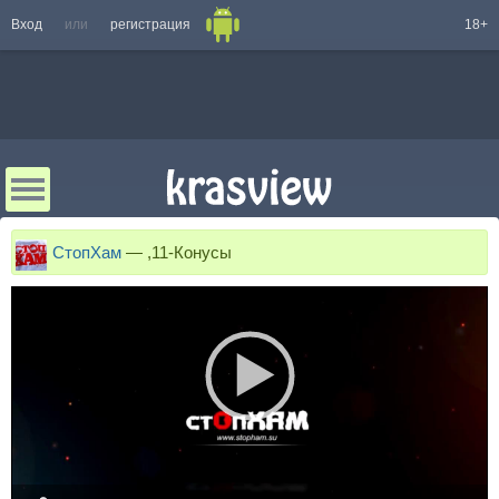
Вход
или
регистрация
18+
СтопХам
—
,11-Конусы