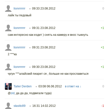
lionrrrrrrr
09:33 23.08.2012
0
○
лайк ты педовый
lionrrrrrrr
09:31 23.08.2012
+1
○
сам интересно как ездит ) снять на камеру и внос тыкнуть
lionrrrrrrr
09:31 23.08.2012
+1
○
2 ***ка
lionrrrrrrr
09:30 23.08.2012
+1
○
чугун ***алайский пиарит ся , больше не как прославиться
Tailer Derden
03:08 06.06.2012
в ответ на ↓
0
○
@
zid
,
да да да, подвигали туда)
stasito89
16:31 14.02.2012
-1
○