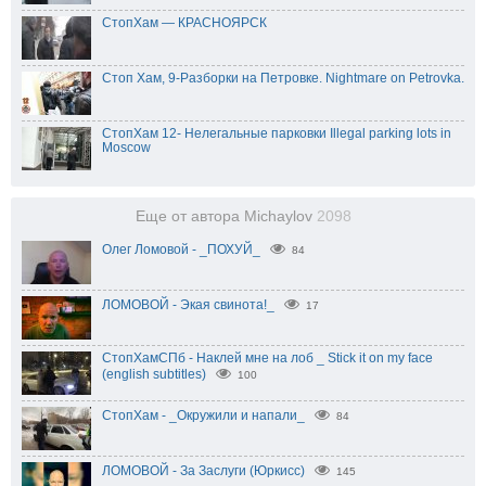
СтопХам — КРАСНОЯРСК
Стоп Хам, 9-Разборки на Петровке. Nightmare on Petrovkа.
СтопХам 12- Нелегальные парковки Illegal parking lots in
Moscow
Еще от автора Michaylov
2098
Олег Ломовой - _ПОХУЙ_
84
ЛОМОВОЙ - Экая свинота!_
17
СтопХамСПб - Наклей мне на лоб _ Stick it on my face
(english subtitles)
100
СтопХам - _Окружили и напали_
84
ЛОМОВОЙ - За Заслуги (Юркисс)
145