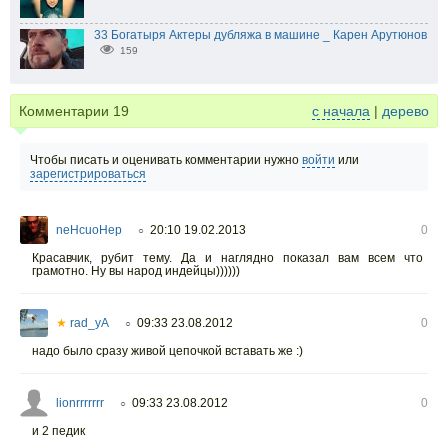
33 Богатыря Актеры дубляжа в машине _ Карен Арутюнов
159
Комментарии
19
с начала
|
дерево
Чтобы писать и оценивать комментарии нужно
войти
или
зарегистрироваться
neHcuoHep
20:10 19.02.2013
0
○
Красавчик, рубит тему. Да и наглядно показал вам всем что
грамотно. Ну вы народ индейцы))))))
★
rad_yA
09:33 23.08.2012
0
○
надо было сразу живой цепочкой вставать же :)
lionrrrrrrr
09:33 23.08.2012
0
○
и 2 педик