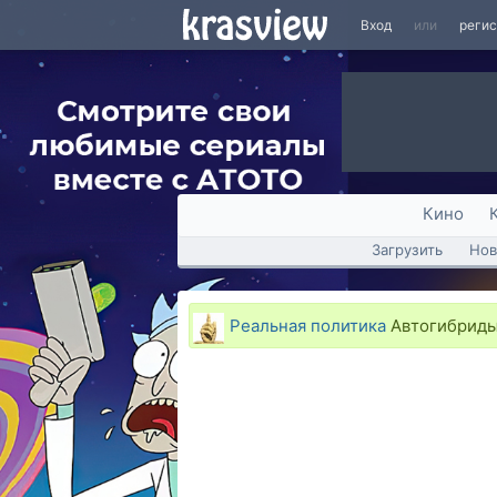
Вход
или
реги
Кино
Загрузить
Нов
Реальная политика
Автогибриды 