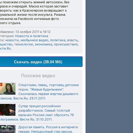
ы поможем открыть зимний автосезон, без
рвов и очередей. Маска которая заставит
ворить: как в Красноярске возвращают к
рмальной жизни после инсульта. Рианна
ыложила на Facebook интимные фото
оего отдыха.
бавлено: 13 ноября 2011 в 19:12
тегория:
Новости и политика
ги:
новости
,
необычное видео
,
политика
,
власть
,
бщество
,
технологии
,
экономика
,
происшествия
,
сти.Ru.
Скачать видео (39.04 Мб)
Похожее видео
Спортсмен, певец, торговец детским
порно. "Живые будильники".
Скончалась первая жертва дешевого
ликона. Вести.Ru. 29.11.2011.
Супер прицел российских
разработчиков. Самый толстый
мальчик России смог сбросить 76
лограммов. Вести.Ru. 31.10.2011.
Дорогая память. Россия в интернете
первая. Неподкупный глаз закона.