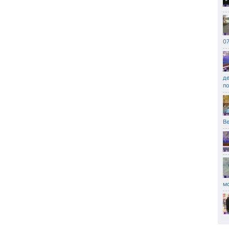
07
д
по
Ве
мо