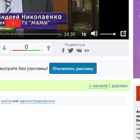
5
1x
14:35
Поделиться
0
0
0
Отключить рекламу
мотрите без рекламы!
с начала
|
дерево
о
войти
или
зарегистрироваться
А
а
Ве
Н
УА
э
"п