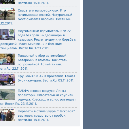
Вести.Ru. 15.11.2011.
Спасатели на мотоциклах. Кто
начипировал оленей. Натуральный
бюст оказался весомей. Вести.Ru.
.12.2011.
Неугомонный нарушитель, или 72
года без прав. Видеокамеры в
казармах: Реалити-шоу или борьба с
едовщиной. Маленькие вещи с большим
тенциалом. Вести.Ru. 17.11.2011
Гендерный отбор автомобилей.
Батарейки в алмазах. Как стать
попрошайкой. Голый Китай.
сти.Ru. 22.11.2011.
Крушения Як-42 в Ярославле. Генная
биоинженерия. Вести.Ru. 03.11.2011.
ПАКФА снова в воздухе. Линзы
проекторы. Спасательный круг или
одежда. Краска для волос разъедает
зг. Вести.Ru. 23.11.2011.
Перелеты в стиле Skype. "Легковой"
вертолет: средство от пробок.
Вести.Ru. 18.11.2011.