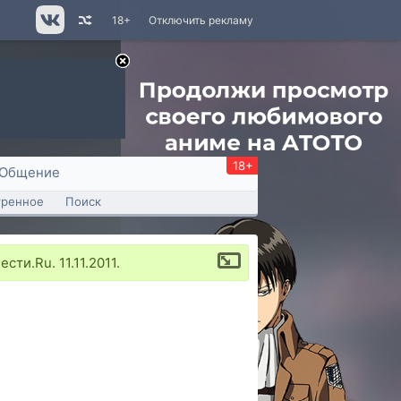
18+
Отключить рекламу
18+
Общение
тренное
Поиск
ти.Ru. 11.11.2011.