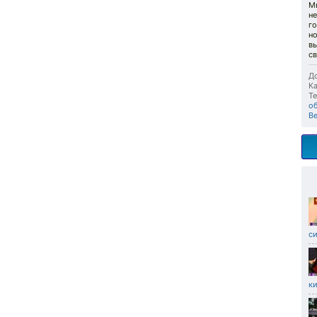
М
не
го
но
в
св
До
Ка
Те
о
Ве
си
ки