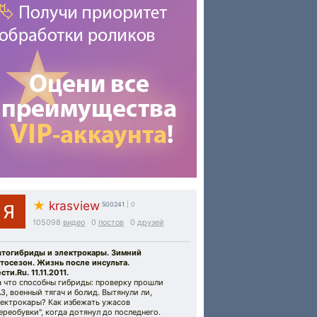
★
krasview
500241
| 0
105098
видео
0
постов
0
друзей
втогибриды и электрокары. Зимний
втосезон. Жизнь после инсульта.
сти.Ru. 11.11.2011.
а что способны гибриды: проверку прошли
З, военный тягач и болид. Вытянули ли,
лектрокары? Как избежать ужасов
ереобувки", когда дотянул до последнего.