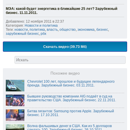
МЭА: какой будет энергетика в ближайшие 25 лет? Зарубежный
бизнес. 11.11.2011.
Добавлено: 12 ноября 2011 в 22:37
Категория:
Новости и политика
Теги:
новости
,
политика
,
власть
,
общество
,
экономика
,
бизнес
,
зарубежный бизнес
,
рбк
Скачать видео (39.73 Мб)
Похожее видео
Chevrolet 100 лет, прошлое и будущее легендарного
бренда. Зарубежный бизнес. 03.11.2011.
Бывшее руководство компании AIG подаёт в суд на
правительство США. Зарубежный бизнес. 22.11.2011.
Битва гигантов: Samsung против Apple. Зарубежный
бизнес. 17.10.2011.
Волна фальшивых денег в США. Как из 5 долларов
сделать 100. Зарубежный бизнес. 26.10.2011.