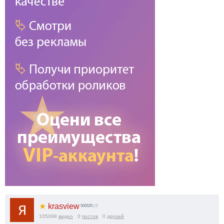
★
krasview
500525
| 0
105098
видео
0
постов
0
друзей