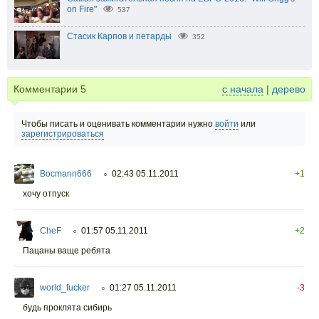
on Fire"
537
Стасик Карпов и петарды
352
Комментарии
5
с начала
|
дерево
Чтобы писать и оценивать комментарии нужно
войти
или
зарегистрироваться
Bocmann666
02:43 05.11.2011
+1
○
хочу отпуск
CheF
01:57 05.11.2011
+2
○
Пацаны ваще ребята
world_fucker
01:27 05.11.2011
-3
○
будь проклята сибирь