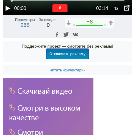
1x
00:00
03:14
6
Просмотры
За сегодня
+8
268
0
0
8
Поддержите проект — смотрите без рекламы!
Отключить рекламу
Читать комментарии