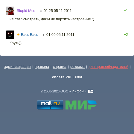
Stupid fAce
01:25 05.11.2011
+1
○
не стал смотреть, дабы не портить настроение :(
★
Вась Вась
01:09 05.11.2011
+2
○
Круть))
администрация
правила
справка
реклама
для правообладателей
|
|
|
|
|
оплата VIP
блог
|
Инфон
© 2008-2026 ООО «
»