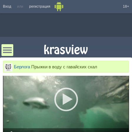
Вход
или
регистрация
18+
Берлога
Прыжки в воду с гавайских скал