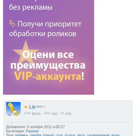
★
Lik
56165
| 0
1332
видео
1541
пост
41
друг
Добавлено: 5 ноября 2011 в 00:27
Категория:
Разное
Теги:
ваймеа
,
гавайи
,
hawaii
,
сша
,
отдых
,
лето
,
развлечения
,
вода
,