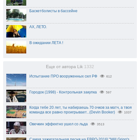
Баскетболисты в бассейне
АХ, ЛЕТО.
В ожидании ЛЕТА !
Еще от автора Lik
1332
Испытание ПРО вооруженных сил РФ
612
Городок (1998) - Контрольная закупка
597
Когда тебе 20 лет, ты набираешь 70 очков за матч, а твоя
команда все равно проигрывает...(Devin Booker)
1037
Овечкин эффектно ушел со льда
3513
Самая зажигательная песня на ЕВРО-2016! "Will Grigg's