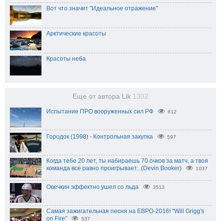
Вот что значит "Идеальное отражение"
Арктические красоты
Красоты неба
Еще от автора Lik
1332
Испытание ПРО вооруженных сил РФ
612
Городок (1998) - Контрольная закупка
597
Когда тебе 20 лет, ты набираешь 70 очков за матч, а твоя
команда все равно проигрывает...(Devin Booker)
1037
Овечкин эффектно ушел со льда
3513
Самая зажигательная песня на ЕВРО-2016! "Will Grigg's
on Fire"
537