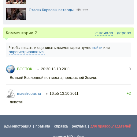
Стасик Карпов и петарды
352
Комментарии
2
с начала
|
дерево
Чтобы писать и оценивать комментарии нужно
войти
или
зарегистрироваться
BOCTOK
20:30 13.10.2011
0
○
Во всей Вселенной нет места, прекрасней Земли.
maestropasha
16:55 13.10.2011
+2
○
лепота!
администрация
правила
справка
реклама
для правообладателей
|
|
|
|
|