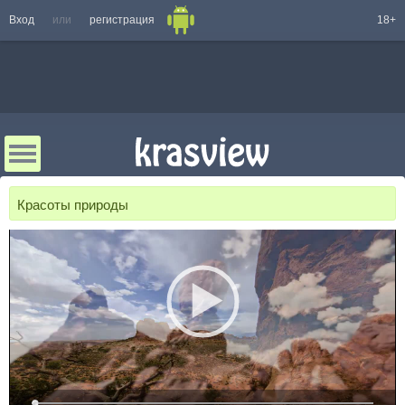
Вход
или
регистрация
18+
Красоты природы