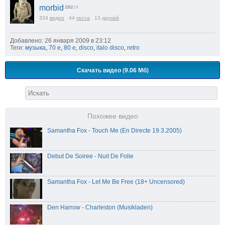
morbid
2352
| 0
324
видео
44
поста
13
друзей
Добавлено: 26 января 2009 в 23:12
Теги:
музыка
,
70 е
,
80 е
,
disco
,
italo disco
,
retro
Скачать видео (9.06 Мб)
Похожее видео
Samantha Fox - Touch Me (En Directe 19.3.2005)
Debut De Soiree - Nuit De Folie
Samantha Fox - Let Me Be Free (18+ Uncensored)
Den Harrow - Charleston (Musikladen)