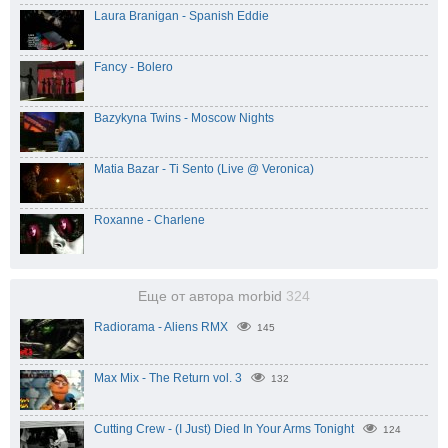
Laura Branigan - Spanish Eddie
Fancy - Bolero
Bazykyna Twins - Moscow Nights
Matia Bazar - Ti Sento (Live @ Veronica)
Roxanne - Charlene
Еще от автора morbid
324
Radiorama - Aliens RMX
145
Max Mix - The Return vol. 3
132
Cutting Crew - (I Just) Died In Your Arms Tonight
124