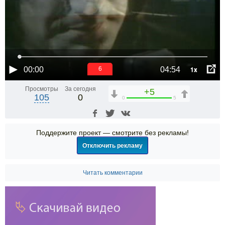
1x
00:00
04:54
5
Просмотры
За сегодня
+5
105
0
0
5
Поддержите проект — смотрите без рекламы!
Отключить рекламу
Читать комментарии