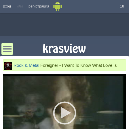
Вход
или
регистрация
18+
Rock & Metal
Foreigner - I Want To Know What Love Is