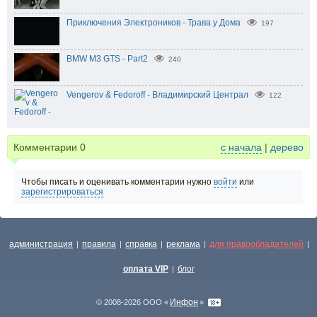
Приключения Электроников - Трава у Дома
197
BMW M3 GTS - Part2
240
Vengerov & Fedoroff - Владимирский Централ
122
Комментарии
0
с начала
|
дерево
Чтобы писать и оценивать комментарии нужно
войти
или
зарегистрироваться
администрация
правила
справка
реклама
для правообладателей
|
|
|
|
|
оплата VIP
блог
|
Инфон
© 2008-2026 ООО «
»