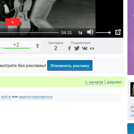
6
1x
04:31
Закладки
Поделиться
+2
2
0
2
Отключить рекламу
мотрите без рекламы!
с начала
|
дерево
о
войти
или
зарегистрироваться
До
Те
yo