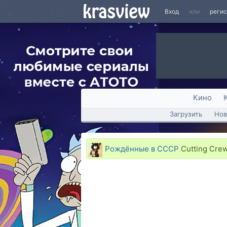
Вход
или
реги
Кино
Загрузить
Нов
Рождённые в СССР
Cutting Crew 