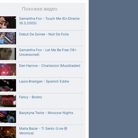
Похожее видео
Samantha Fox - Touch Me (En Directe
19.3.2005)
Debut De Soiree - Nuit De Folie
Samantha Fox - Let Me Be Free (18+
Uncensored)
Den Harrow - Charleston (Musikladen)
Laura Branigan - Spanish Eddie
Fancy - Bolero
Bazykyna Twins - Moscow Nights
Matia Bazar - Ti Sento (Live @
Veronica)