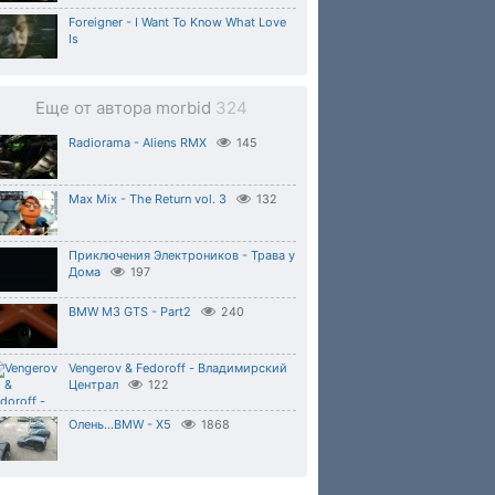
Foreigner - I Want To Know What Love
Is
Еще от автора morbid
324
Radiorama - Aliens RMX
145
Max Mix - The Return vol. 3
132
Приключения Электроников - Трава у
Дома
197
BMW M3 GTS - Part2
240
Vengerov & Fedoroff - Владимирский
Централ
122
Олень...BMW - Х5
1868