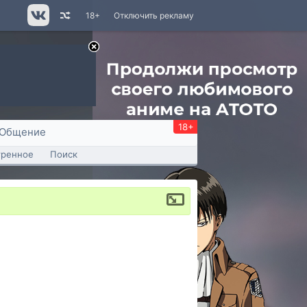
18+
Отключить рекламу
18+
Общение
тренное
Поиск