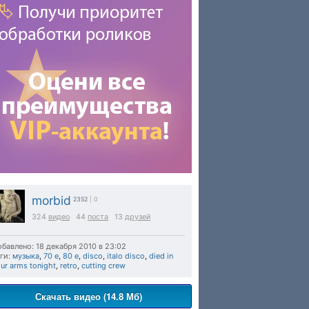
morbid
2352
| 0
324
видео
44
поста
13
друзей
бавлено: 18 декабря 2010 в 23:02
ги:
музыка
,
70 е
,
80 е
,
disco
,
italo disco
,
died in
ur arms tonight
,
retro
,
cutting crew
Скачать видео (14.8 Мб)