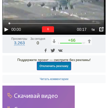
1x
00:00
00:17
6
Просмотры
За сегодня
+66
3,263
0
1
67
Поддержите проект — смотрите без рекламы!
Отключить рекламу
Читать комментарии