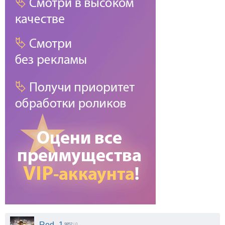
Red_1
9852
| 0