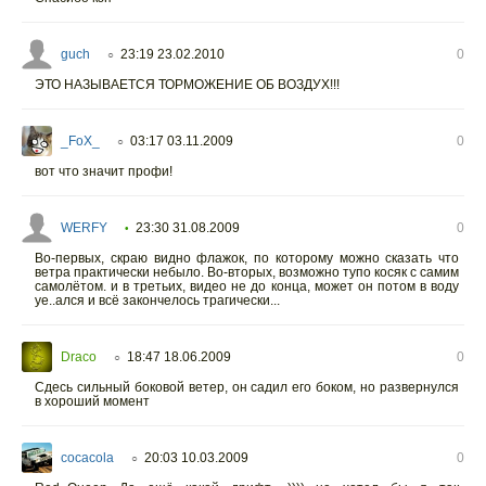
guch
23:19 23.02.2010
0
○
ЭТО НАЗЫВАЕТСЯ ТОРМОЖЕНИЕ ОБ ВОЗДУХ!!!
_FoX_
03:17 03.11.2009
0
○
вот что значит профи!
WERFY
23:30 31.08.2009
0
•
Во-первых, скраю видно флажок, по которому можно сказать что
ветра практически небыло. Во-вторых, возможно тупо косяк с самим
самолётом. и в третьих, видео не до конца, может он потом в воду
уе..ался и всё закончелось трагически...
Draco
18:47 18.06.2009
0
○
Сдесь сильный боковой ветер, он садил его боком, но развернулся
в хороший момент
cocacola
20:03 10.03.2009
0
○