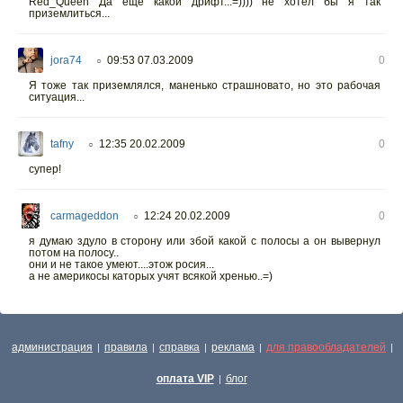
Red_Queen Да ещё какой дрифт...=)))) не хотел бы я так
приземлиться...
jora74
09:53 07.03.2009
0
○
Я тоже так приземлялся, маненько страшновато, но это рабочая
ситуация...
tafny
12:35 20.02.2009
0
○
супер!
carmageddon
12:24 20.02.2009
0
○
я думаю здуло в сторону или збой какой с полосы а он вывернул
потом на полосу..
они и не такое умеют....этож росия...
а не америкосы каторых учят всякой хренью..=)
администрация
правила
справка
реклама
для правообладателей
|
|
|
|
|
оплата VIP
блог
|