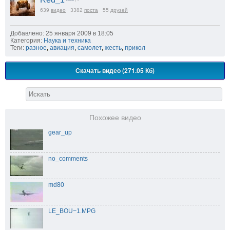
639
видео
3382
поста
55
друзей
Добавлено: 25 января 2009 в 18:05
Категория:
Наука и техника
Теги:
разное
,
авиация
,
самолет
,
жесть
,
прикол
Скачать видео (271.05 Кб)
Похожее видео
gear_up
no_comments
md80
LE_BOU~1.MPG