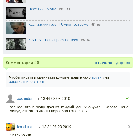
Честный - Мама
119
Каспийский груз - Режим построже
89
К.А.П.А. - Бог Спросит с Тебя
64
Комментарии
26
с начала
|
дерево
Чтобы писать и оценивать комментарии нужно
войти
или
зарегистрироваться
axsander
13:46 08.03.2010
+1
○
вас кэп что в жопу долбит каждый день? ебучая школота. Тебе
минус, кэп, за то что ты переебал kmsdieselя
kmsdiesel
13:34 08.03.2010
0
○
Спасибо кэп