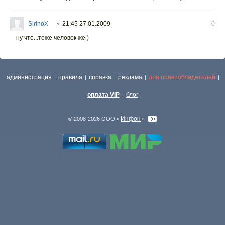
SirinoX
21:45 27.01.2009
0
○
ну что...тоже человек же )
администрация
правила
справка
реклама
для правообладателей
|
|
|
|
|
оплата VIP
блог
|
Инфон
© 2008-2026 ООО «
»