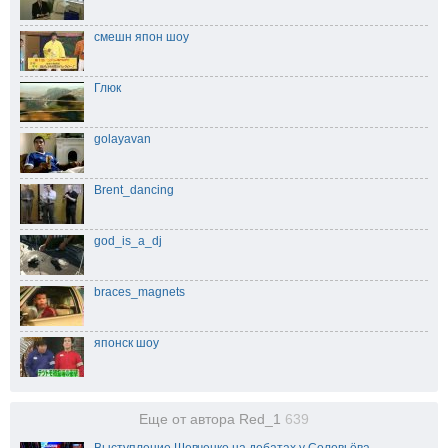
смешн япон шоу
Глюк
golayavan
Brent_dancing
god_is_a_dj
braces_magnets
японск шоу
Еще от автора Red_1
639
Выступление Шевченко на дебатах у Соловьёва,