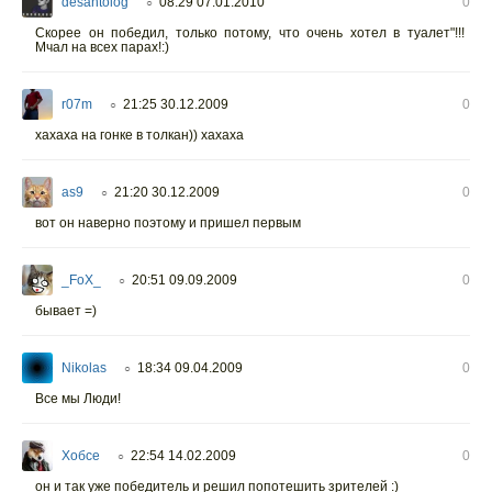
desantolog
08:29 07.01.2010
0
○
Скорее он победил, только потому, что очень хотел в туалет"!!!
Мчал на всех парах!:)
r07m
21:25 30.12.2009
0
○
хахаха на гонке в толкан)) хахаха
as9
21:20 30.12.2009
0
○
вот он наверно поэтому и пришел первым
_FoX_
20:51 09.09.2009
0
○
бывает =)
Nikolas
18:34 09.04.2009
0
○
Все мы Люди!
Хобсе
22:54 14.02.2009
0
○
он и так уже победитель и решил попотешить зрителей :)