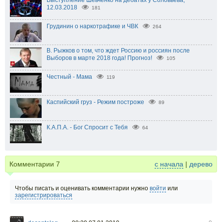
12.03.2018
181
Грудинин о наркотрафике и ЧВК
264
В. Рыжков о том, что ждет Россию и россиян после
Выборов в марте 2018 года! Прогноз!
105
Честный - Мама
119
Каспийский груз - Режим построже
89
К.А.П.А. - Бог Спросит с Тебя
64
Комментарии
7
с начала
|
дерево
Чтобы писать и оценивать комментарии нужно
войти
или
зарегистрироваться