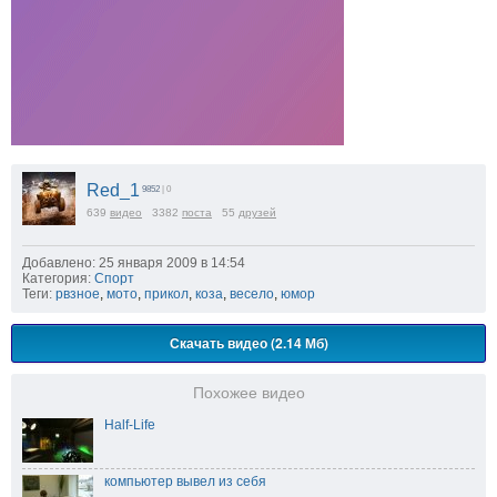
Red_1
9852
| 0
639
видео
3382
поста
55
друзей
Добавлено: 25 января 2009 в 14:54
Категория:
Спорт
Теги:
рвзное
,
мото
,
прикол
,
коза
,
весело
,
юмор
Скачать видео (2.14 Мб)
Похожее видео
Half-Life
компьютер вывел из себя