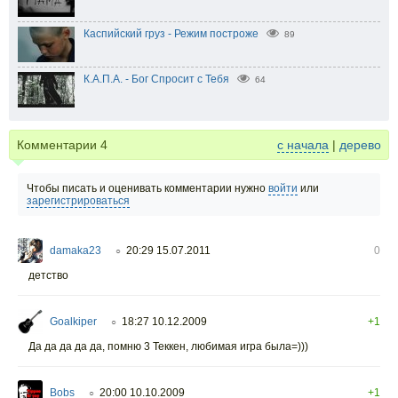
Каспийский груз - Режим построже
89
К.А.П.А. - Бог Спросит с Тебя
64
Комментарии
4
с начала
|
дерево
Чтобы писать и оценивать комментарии нужно
войти
или
зарегистрироваться
damaka23
20:29 15.07.2011
0
○
детство
Goalkiper
18:27 10.12.2009
+1
○
Да да да да да, помню 3 Теккен, любимая игра была=)))
Bobs
20:00 10.10.2009
+1
○