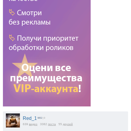
Red_1
9852
| 0
639
видео
3382
поста
55
друзей