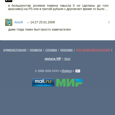
в большенстве роликов теккена смысла 0 но сделаны до того
крассиво)) на PS one в третий рубали с другом вот время то было ...
AmoR
14:27 25.01.2009
0
○
даже тогда текен был просто замечателен
администрация
правила
справка
реклама
для правообладателей
|
|
|
|
|
оплата VIP
блог
|
Инфон
© 2008-2026 ООО «
»