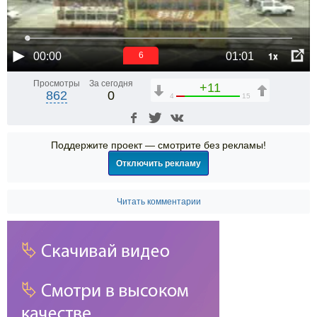
1x
00:00
01:01
5
Просмотры
За сегодня
+11
862
0
4
15
Поддержите проект — смотрите без рекламы!
Отключить рекламу
Читать комментарии