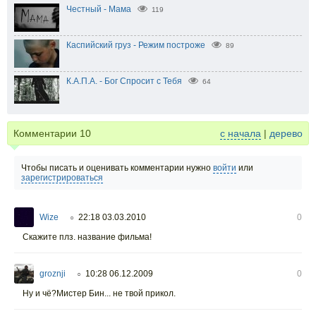
Честный - Мама
119
Каспийский груз - Режим построже
89
К.А.П.А. - Бог Спросит с Тебя
64
Комментарии
10
с начала
|
дерево
Чтобы писать и оценивать комментарии нужно
войти
или
зарегистрироваться
Wize
22:18 03.03.2010
0
○
Скажите плз. название фильма!
groznji
10:28 06.12.2009
0
○
Ну и чё?Мистер Бин... не твой прикол.