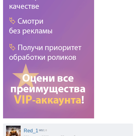
Red_1
9852
| 0