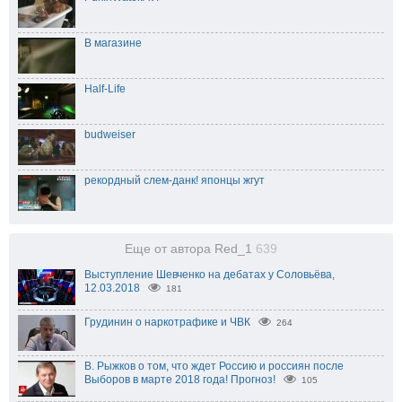
В магазине
Half-Life
budweiser
рекордный слем-данк! японцы жгут
Еще от автора Red_1
639
Выступление Шевченко на дебатах у Соловьёва,
12.03.2018
181
Грудинин о наркотрафике и ЧВК
264
В. Рыжков о том, что ждет Россию и россиян после
Выборов в марте 2018 года! Прогноз!
105