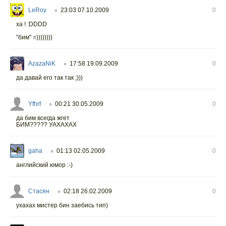
LeRoy
23:03 07.10.2009
0
○
ха ! :DDDD
"бим" =))))))))
AzazaNiK
17:58 19.09.2009
0
○
да давай его так так ;)))
Yfhrf
00:21 30.05.2009
0
○
да бим всегда жгет
БИМ????? УАХАХАХ
gaha
01:13 02.05.2009
0
○
английский юмор :-)
Стасян
02:18 26.02.2009
0
○
ухахах мистер бин заебись тип)