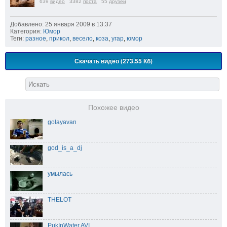
639
видео
3382
поста
55
друзей
Добавлено: 25 января 2009 в 13:37
Категория:
Юмор
Теги:
разное
,
прикол
,
весело
,
коза
,
угар
,
юмор
Скачать видео (273.55 Кб)
Похожее видео
golayavan
god_is_a_dj
умылась
THELOT
PukInWater.AVI