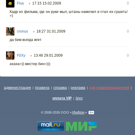
Fisa
17:15 15.02.2009
0
○
Кадр из фильма, где он руки мыл, штаны намочил и стал их сушить!
=)
cronus
18:27 31.01.2009
0
○
да бим всегда жгет
F0Xy
13:46 29.01.2009
0
○
ахаха=)) мистер бин=)))
администрация
правила
справка
реклама
для правообладателей
|
|
|
|
|
оплата VIP
блог
|
Инфон
© 2008-2026 ООО «
»