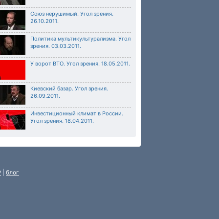
Союз нерушимый. Угол зрения.
26.10.2011.
Политика мультикультурализма. Угол
зрения. 03.03.2011.
У ворот ВТО. Угол зрения. 18.05.2011.
Киевский базар. Угол зрения.
26.09.2011.
Инвестиционный климат в России.
Угол зрения. 18.04.2011.
P
|
блог