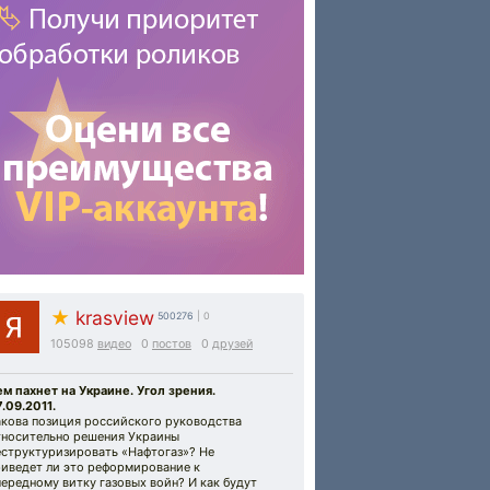
★
krasview
500276
| 0
105098
видео
0
постов
0
друзей
м пахнет на Украине. Угол зрения.
.09.2011.
акова позиция российского руководства
тносительно решения Украины
еструктуризировать «Нафтогаз»? Не
риведет ли это реформирование к
ередному витку газовых войн? И как будут