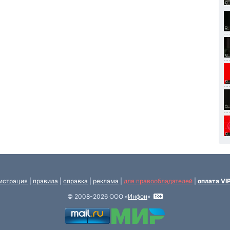
истрация
|
правила
|
справка
|
реклама
|
для правообладателей
|
оплата VI
© 2008-2026 ООО «
Инфон
»