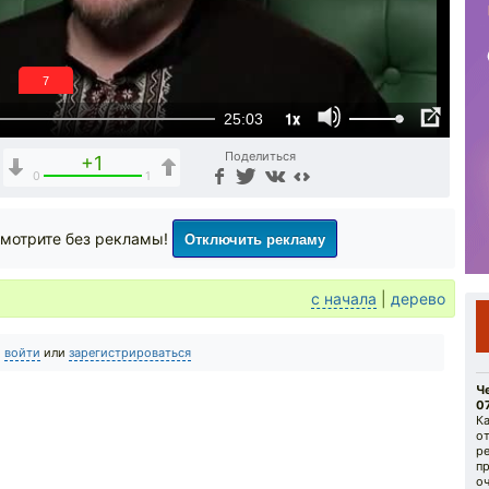
6
1x
25:03
Поделиться
+1
0
1
Отключить рекламу
мотрите без рекламы!
с начала
|
дерево
о
войти
или
зарегистрироваться
Че
07
К
о
р
п
оч