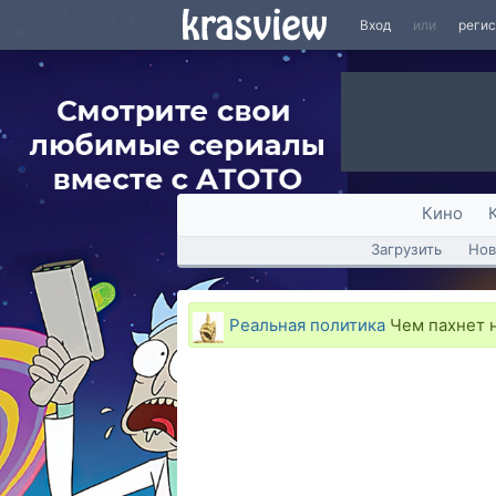
Вход
или
реги
Кино
Загрузить
Нов
Реальная политика
Чем пахнет на