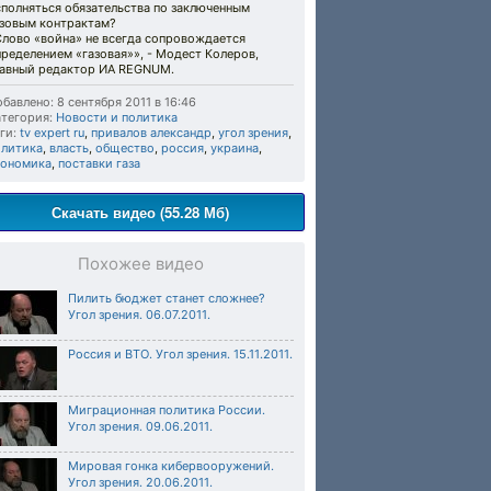
полняться обязательства по заключенным
азовым контрактам?
Слово «война» не всегда сопровождается
ределением «газовая»», - Модест Колеров,
лавный редактор ИА REGNUM.
бавлено: 8 сентября 2011 в 16:46
тегория:
Новости и политика
ги:
tv expert ru
,
привалов александр
,
угол зрения
,
олитика
,
власть
,
общество
,
россия
,
украина
,
кономика
,
поставки газа
Скачать видео (55.28 Мб)
Похожее видео
Пилить бюджет станет сложнее?
Угол зрения. 06.07.2011.
Россия и ВТО. Угол зрения. 15.11.2011.
Миграционная политика России.
Угол зрения. 09.06.2011.
Мировая гонка кибервооружений.
Угол зрения. 20.06.2011.