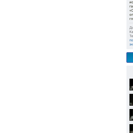
ис
г
«
оп
г
До
Ка
Те
п
э