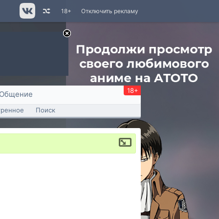
18+
Отключить рекламу
18+
Общение
тренное
Поиск