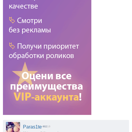
Paras1te
4812
| 0