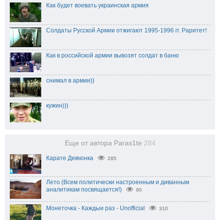
Как будет воевать украинская армия
Солдаты Русской Армии отжигают 1995-1996 гг. Раритет!
Как в российской армии вывозят солдат в баню
снимал в армии))
кужин)))
Еще от автора Paras1te
284
Карате Девчонка
285
Лето (Всем политически настроенным и диванным
аналитикам посвящается!)
90
Монеточка - Каждыи раз - Unofficial
310