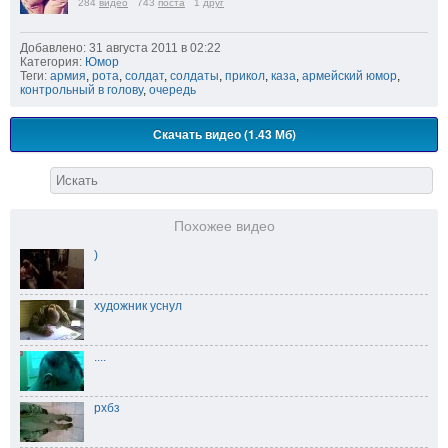
284
видео
743
поста
1
друг
Добавлено: 31 августа 2011 в 02:22
Категория:
Юмор
Теги:
армия
,
рота
,
солдат
,
солдаты
,
прикол
,
каза
,
армейский юмор
,
контрольный в голову
,
очередь
Скачать видео (1.43 Мб)
Похожее видео
)
художник уснул
....
рхбз