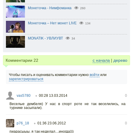
Монеточка - Нимфоманка
260
Монеточка – Нет монет LIVE
134
MONATIK - УВЛИУВТ
34
Комментарии
22
с начала
|
дерево
Чтобы писать и оценивать комментарии нужно
войти
или
зарегистрироваться
vas5780
00:28 13.03.2014
0
○
Веселые дембеля) У нас в спорт роте не так веселились, на
турнике засыпали).
p76_18
01:36 23.06.2012
0
○
пиарасыыы. я так неделал....иногда)))