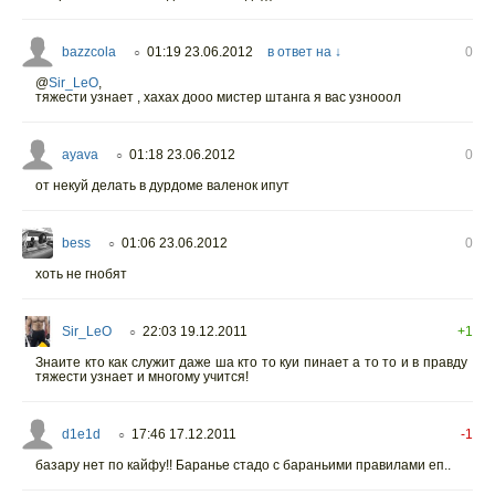
bazzcola
01:19 23.06.2012
в ответ на ↓
0
○
@
Sir_LeO
,
тяжести узнает , хахах дооо мистер штанга я вас узнооол
ayava
01:18 23.06.2012
0
○
от некуй делать в дурдоме валенок ипут
bess
01:06 23.06.2012
0
○
хоть не гнобят
Sir_LeO
22:03 19.12.2011
+1
○
Знаите кто как служит даже ша кто то куи пинает а то то и в правду
тяжести узнает и многому учится!
d1e1d
17:46 17.12.2011
-1
○
базару нет по кайфу!! Баранье стадо с бараньими правилами еп..