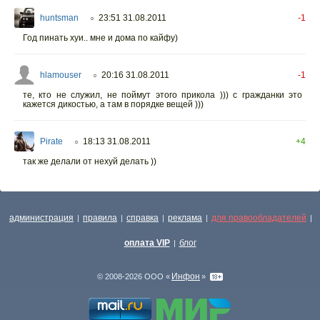
huntsman
23:51 31.08.2011
-1
○
Год пинать хуи.. мне и дома по кайфу)
hlamouser
20:16 31.08.2011
-1
○
те, кто не служил, не поймут этого прикола ))) с гражданки это
кажется дикостью, а там в порядке вещей )))
Pirate
18:13 31.08.2011
+4
○
так же делали от нехуй делать ))
администрация
правила
справка
реклама
для правообладателей
|
|
|
|
|
оплата VIP
блог
|
Инфон
© 2008-2026 ООО «
»