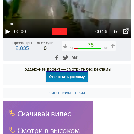
1x
00:00
00:56
6
Просмотры
За сегодня
+75
2,835
0
32
107
Поддержите проект — смотрите без рекламы!
Отключить рекламу
Читать комментарии