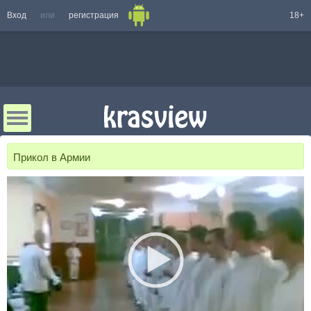
Вход
или
регистрация
18+
Прикол в Армии