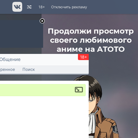
18+
Отключить рекламу
18+
Общение
тренное
Поиск