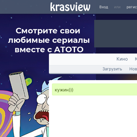
Вход
или
реги
Кино
Загрузить
Нов
кужин)))