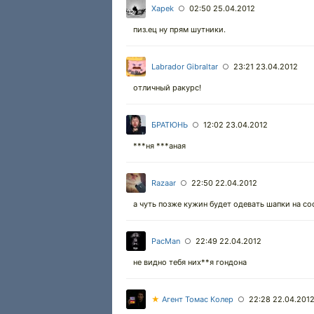
Xapek
02:50 25.04.2012
○
пиз.ец ну прям шутники.
Labrador Gibraltar
23:21 23.04.2012
○
отличный ракурс!
БРАТЮНЬ
12:02 23.04.2012
○
***ня ***аная
Razaar
22:50 22.04.2012
○
а чуть позже кужин будет одевать шапки на с
PacMan
22:49 22.04.2012
○
не видно тебя них**я гондона
★
Агент Томас Колер
22:28 22.04.201
○