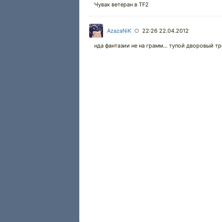
Чувак ветеран в TF2
AzazaNiK
22:26 22.04.2012
○
нда фантазии не на грамм... тупой дворовый трол