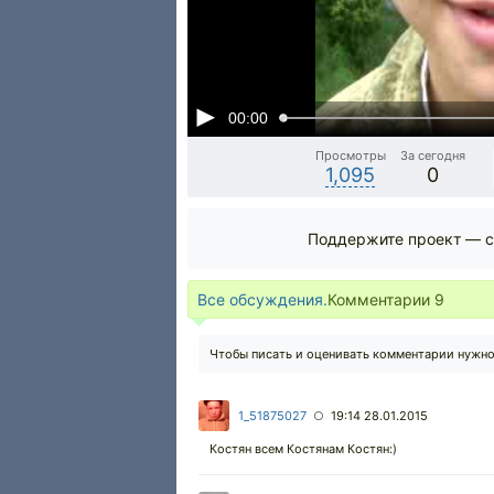
00:00
Просмотры
За сегодня
1,095
0
Поддержите проект — с
Все обсуждения.
Комментарии
9
Чтобы писать и оценивать комментарии нужн
1_51875027
19:14 28.01.2015
○
Костян всем Костянам Костян:)