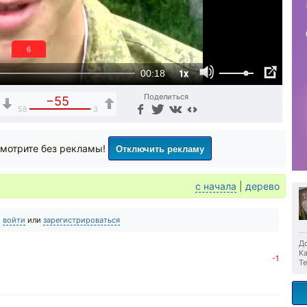
6
1x
00:18
Поделиться
−55
58
3
Отключить рекламу
мотрите без рекламы!
с начала
|
дерево
о
войти
или
зарегистрироваться
До
Ка
-1
Те