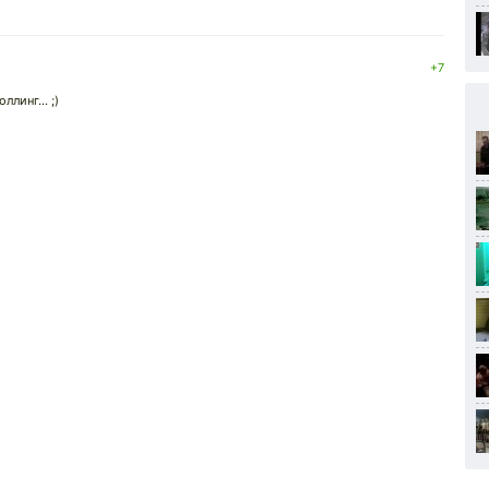
+7
линг... ;)