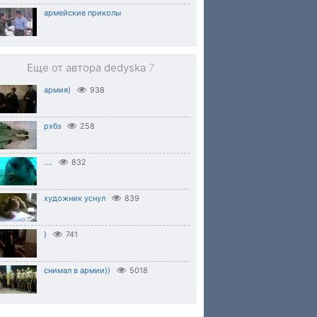
армейские приколы
Еще от автора dedyska
7
армия)
938
рхбз
258
....
832
художник уснул
839
)
741
снимал в армии))
5018