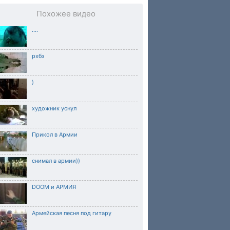
Похожее видео
....
рхбз
)
художник уснул
Прикол в Армии
снимал в армии))
DOOM и АРМИЯ
Армейская песня под гитару