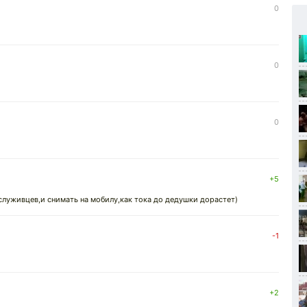
0
0
0
+5
ослуживцев,и снимать на мобилу,как тока до дедушки дорастет)
-1
2
+2