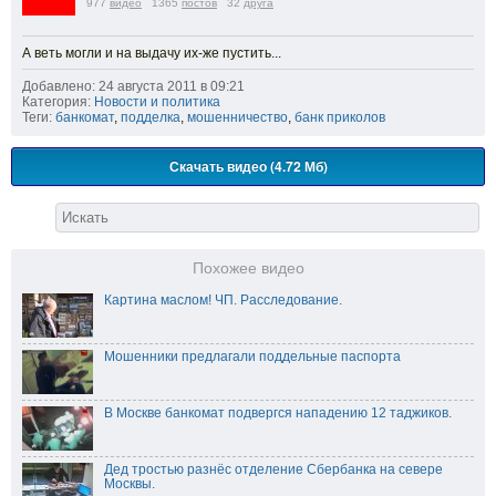
977
видео
1365
постов
32
друга
А веть могли и на выдачу их-же пустить...
Добавлено: 24 августа 2011 в 09:21
Категория:
Новости и политика
Теги:
банкомат
,
подделка
,
мошенничество
,
банк приколов
Скачать видео (4.72 Мб)
Похожее видео
Картина маслом! ЧП. Расследование.
Мошенники предлагали поддельные паспорта
В Москве банкомат подвергся нападению 12 таджиков.
Дед тростью разнёс отделение Сбербанка на севере
Москвы.