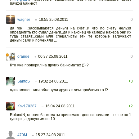
пачкой банкнот
wagner
18:55 25.08.2011
0
○
да гон. ...засовываются деньги на счёт...и что по счёту нельзя
определить кто сувал деньги..да и наконец чё камеры нахера они их
туда ставят...сами мля спецалисты эти те которые загружают
деньги сами и поменяли ...
orange
00:37 25.08.2011
0
○
Кто уже проверил на других банкоматах ))) ?
SantoS
19:32 24.08.2011
+3
○
одни мошенники обманули других в чем проблема то !?
Ksv170287
16:04 24.08.2011
+2
○
RolandN, многие банкоматы принимают деньги пачками... т.е не по 1
купюри, а допустим по 10
470M
15:27 24.08.2011
0
○