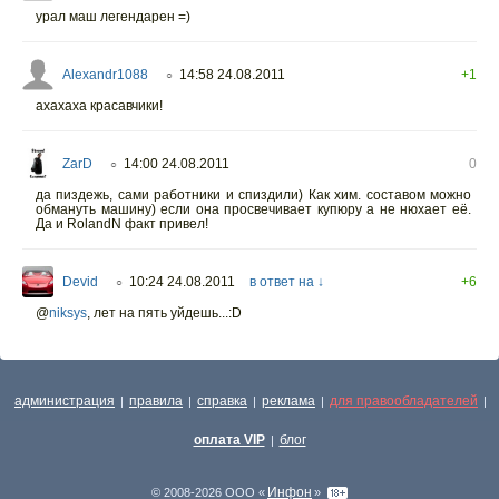
урал маш легендарен =)
Alexandr1088
14:58 24.08.2011
+1
○
ахахаха красавчики!
ZarD
14:00 24.08.2011
0
○
да пиздежь, сами работники и спиздили) Как хим. составом можно
обмануть машину) если она просвечивает купюру а не нюхает её.
Да и RolandN факт привел!
Devid
10:24 24.08.2011
в ответ на ↓
+6
○
@
niksys
, лет на пять уйдешь...:D
администрация
правила
справка
реклама
для правообладателей
|
|
|
|
|
оплата VIP
блог
|
Инфон
© 2008-2026 ООО «
»