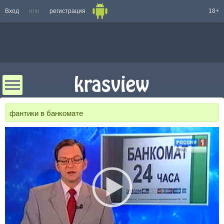
Вход
или
регистрация
18+
фантики в банкомате