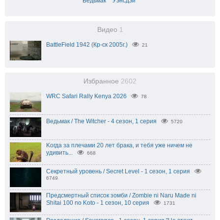
Ведьмак
Уэнсдэй
Видео
1
BattleField 1942 (Кр-ск 2005г.)
21
Избранное
2602
WRC Safari Rally Kenya 2026
78
Ведьмак / The Witcher - 4 сезон, 1 серия
5720
Koгда за плeчaми 20 лeт бpaка, и тeбя ужe ничeм нe
yдивить...
668
Секретный уровень / Secret Level - 1 сезон, 1 серия
6749
Предсмертный список зомби / Zombie ni Naru Made ni
Shitai 100 no Koto - 1 сезон, 10 серия
1731