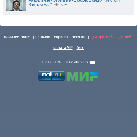
Разделение / Severance - 1 сезон, 1 серия "Не стоит
бояться Ада"
7621
администрация
правила
справка
реклама
для правообладателей
|
|
|
|
|
оплата VIP
блог
|
Инфон
© 2008-2026 ООО «
»