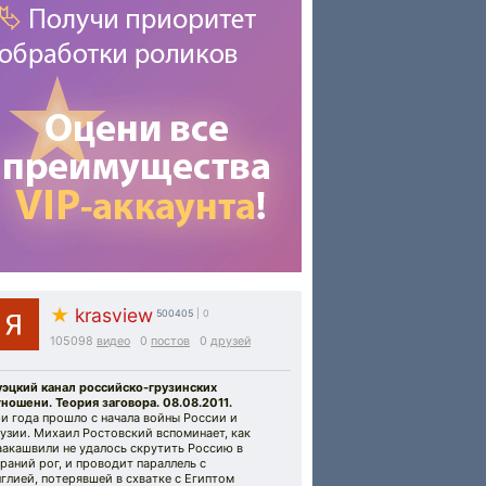
★
krasview
500405
| 0
105098
видео
0
постов
0
друзей
уэцкий канал российско-грузинских
ношени. Теория заговора. 08.08.2011.
и года прошло с начала войны России и
узии. Михаил Ростовский вспоминает, как
аакашвили не удалось скрутить Россию в
раний рог, и проводит параллель с
глией, потерявшей в схватке с Египтом