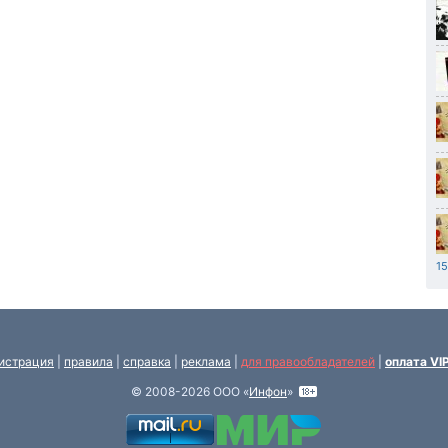
15
истрация
|
правила
|
справка
|
реклама
|
для правообладателей
|
оплата VI
© 2008-2026 ООО «
Инфон
»