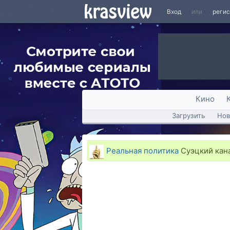
Вход
или
реги
Кино
Загрузить
Нов
Реальная политика
Суэцкий кана