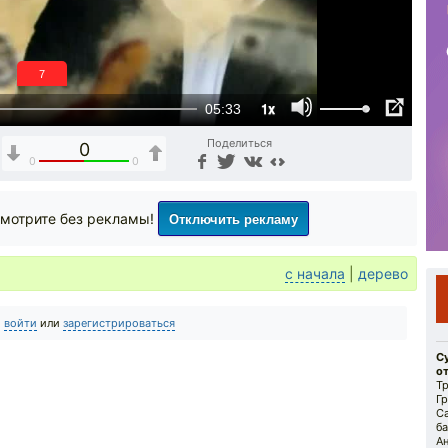
6
1x
05:33
Поделиться
0
0
0
Отключить рекламу
мотрите без рекламы!
с начала
|
дерево
о
войти
или
зарегистрироваться
С
от
Тр
Гр
С
ба
Ан