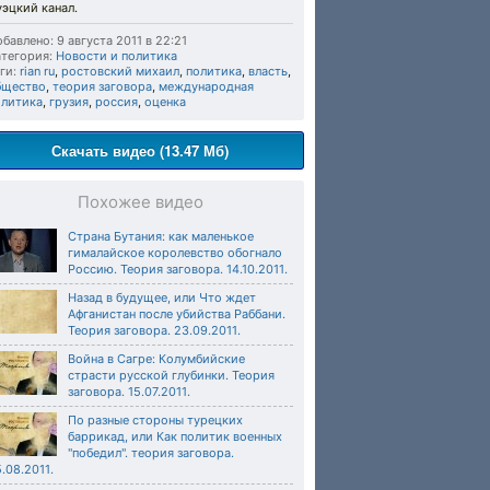
эцкий канал.
бавлено: 9 августа 2011 в 22:21
тегория:
Новости и политика
ги:
rian ru
,
ростовский михаил
,
политика
,
власть
,
бщество
,
теория заговора
,
международная
олитика
,
грузия
,
россия
,
оценка
Скачать видео (13.47 Мб)
Похожее видео
Страна Бутания: как маленькое
гималайское королевство обогнало
Россию. Теория заговора. 14.10.2011.
Назад в будущее, или Что ждет
Афганистан после убийства Раббани.
Теория заговора. 23.09.2011.
Война в Сагре: Колумбийские
страсти русской глубинки. Теория
заговора. 15.07.2011.
По разные стороны турецких
баррикад, или Как политик военных
"победил". теория заговора.
.08.2011.