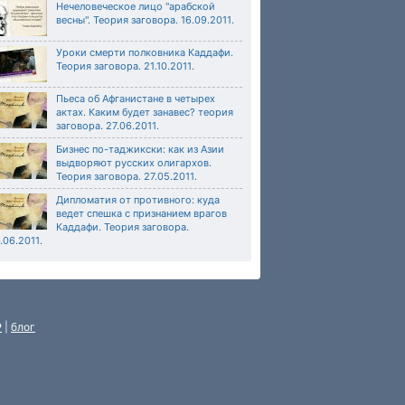
Нечеловеческое лицо "арабской
весны". Теория заговора. 16.09.2011.
Уроки смерти полковника Каддафи.
Теория заговора. 21.10.2011.
Пьеса об Афганистане в четырех
актах. Каким будет занавес? теория
заговора. 27.06.2011.
Бизнес по-таджикски: как из Азии
выдворяют русских олигархов.
Теория заговора. 27.05.2011.
Дипломатия от противного: куда
ведет спешка с признанием врагов
Каддафи. Теория заговора.
.06.2011.
P
|
блог