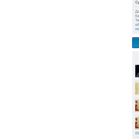
Су
До
Ка
Те
о
п
05