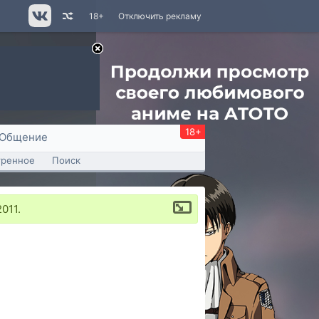
18+
Отключить рекламу
18+
Общение
тренное
Поиск
011.