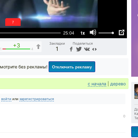
6
1x
25:04
Закладки
Поделиться
+3
1
1
4
Отключить рекламу
мотрите без рекламы!
с начала
|
дерево
о
войти
или
зарегистрироваться
До
Ка
0
Те