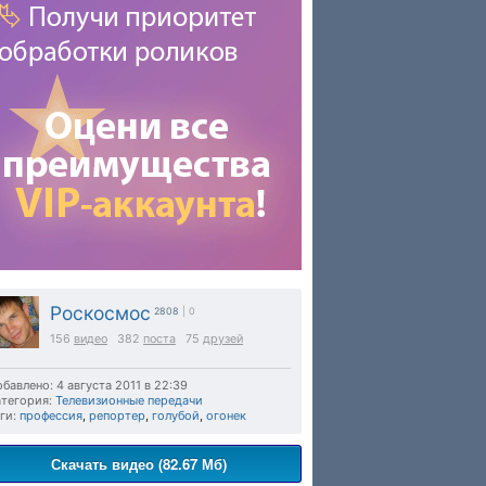
Роскосмос
2808
| 0
156
видео
382
поста
75
друзей
бавлено: 4 августа 2011 в 22:39
тегория:
Телевизионные передачи
ги:
профессия
,
репортер
,
голубой
,
огонек
Скачать видео (82.67 Мб)