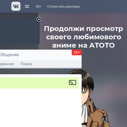
18+
Отключить рекламу
18+
Общение
тренное
Поиск