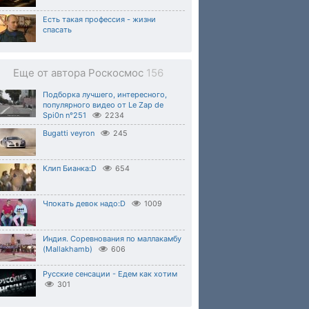
Есть такая профессия - жизни
спасать
Еще от автора Роскосмос
156
Подборка лучшего, интересного,
популярного видео от Le Zap de
Spi0n n°251
2234
Bugatti veyron
245
Клип Бианка:D
654
Чпокать девок надо:D
1009
Индия. Соревнования по маллакамбу
(Mallakhamb)
606
Русские сенсации - Едем как хотим
301