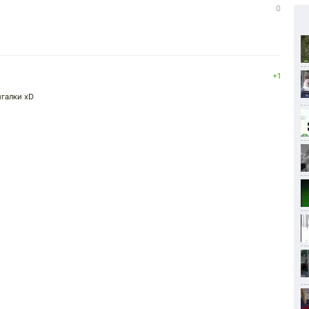
0
+1
игалки хD