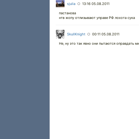
sjulia
13:16 05.08.2011
○
пастанова
нтв жопу отлизывают управе РФ лохота сука
SkullKnight
00:11 05.08.2011
○
Не, ну это так явно они пытаются оправдать м