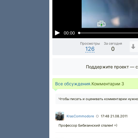
00:00
Просмотры
За сегодня
126
0
Поддержите проект — с
Все обсуждения.
Комментарии
3
Чтобы писать и оценивать комментарии нужн
KrasCommodore
17:48 21.08.2011
○
Профессор Бибизинский спален! =)