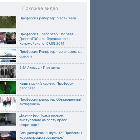
Похожее видео
Профессия репортер: Части тела
Профессия - репортер. Взорвать
ДнепроГЭС или Ядерная осень
Коломойского! 07.09.2014
Профессия Репортер - со скоростью
смерти
ВИА Аккорд - Пингвины
Кыштымский карлик. Профессия
репортер
Профессия репортер Обыкновенный
антифашизм
Дженнифер Псаки первое
выступление на посту пресс-
секретаря !
Спецрепортаж выпуск 12 "Проблемы
красноярских госзакупок"