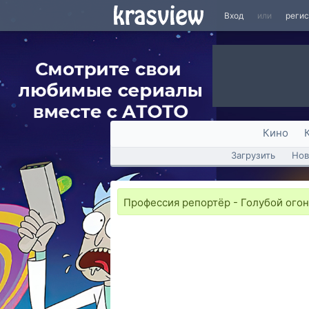
Вход
или
реги
Кино
Загрузить
Нов
Профессия репортёр - Голубой огон