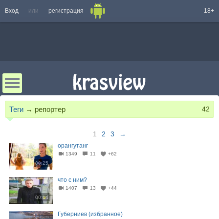
Вход
или
регистрация
18+
Теги
→
репортер
42
1
2
3
→
орангутанг
1349
11
+62
00:25
что с ним?
1407
13
+44
00:14
Губерниев (избранное)