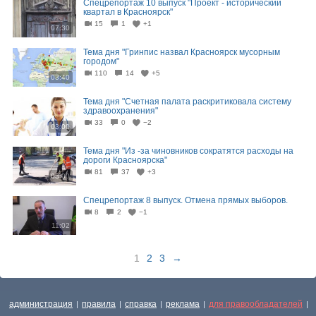
Спецрепортаж 10 выпуск "Проект - исторический
квартал в Красноярск"
15
1
+1
07:30
Тема дня "Гринпис назвал Красноярск мусорным
городом"
110
14
+5
03:40
Тема дня "Счетная палата раскритиковала систему
здравоохранения"
33
0
−2
03:00
Тема дня "Из -за чиновников сократятся расходы на
дороги Красноярска"
81
37
+3
03:00
Спецрепортаж 8 выпуск. Отмена прямых выборов.
8
2
−1
11:02
1
2
3
→
администрация
правила
справка
реклама
для правообладателей
|
|
|
|
|