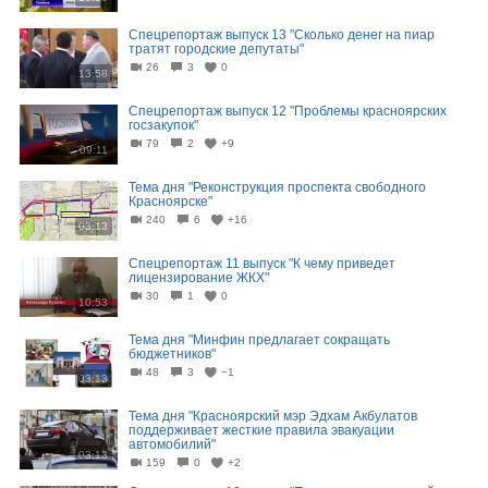
Спецрепортаж выпуск 13 "Сколько денег на пиар
тратят городские депутаты"
26
3
0
13:58
Спецрепортаж выпуск 12 "Проблемы красноярских
госзакупок"
79
2
+9
09:11
Тема дня "Реконструкция проспекта свободного
Красноярске"
240
6
+16
03:13
Спецрепортаж 11 выпуск "К чему приведет
лицензирование ЖКХ"
30
1
0
10:53
Тема дня "Минфин предлагает сокращать
бюджетников"
48
3
−1
03:13
Тема дня "Красноярский мэр Эдхам Акбулатов
поддерживает жесткие правила эвакуации
автомобилий"
03:13
159
0
+2