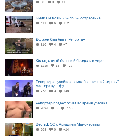
93
0
+1
05:36
Были бы мозги - было бы сотрясение
411
6
+12
00:53
Должен был быть. Репортаж.
316
4
+7
00:44
Кёльн, самый большой бордель в мире
1236
16
+28
21:55
Репортер случайно сломал "настоящий кирпич"
мастера кунг-фу
773
3
+38
02:04
Репортер подает отчет во время урагана
2894
3
+150
00:26
Вести.DOC с Аркадием Мамонтовым
298
0
+24
10:36