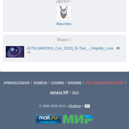
Друзья
1
Mavzoley
Видео
1
02761.[AKROSS_Con_2010]_El-Tjan_-_Frigidity_Love
19
администрация
правила
справка
реклама
для правообладателей
|
|
|
|
|
оплата VIP
блог
|
Инфон
© 2008-2026 ООО «
»