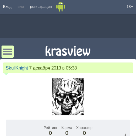
Вход
или
регистрация
18+
SkullKnight
7 декабря 2013 в 05:38
Рейтинг
Карма
Характер
0
0
0