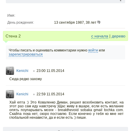
Имя:
День рождения:
13 сентября 1987, 38 лет
Стена
2
с начала
|
дерево
Чтобы писать и оценивать комментарии нужно
войти
или
зарегистрироваться
Kenichi
23:00 11.05.2014
○
Сюда редко захожу
Kenichi
22:59 11.05.2014
○
Хай епта :) Это Коваленко Диман, решил возобновить контакт, на
этот раз сам иду навстречу )Щас живу в вшаре, если есть желание
опять поупарывать мозги - breakthevoid sobaka gmail tochka com.
Скайпа пока нет, скоро поставлю. Если конечно у тебя ко мне нет
глобальной ненависти, да и если есть :) пиши.