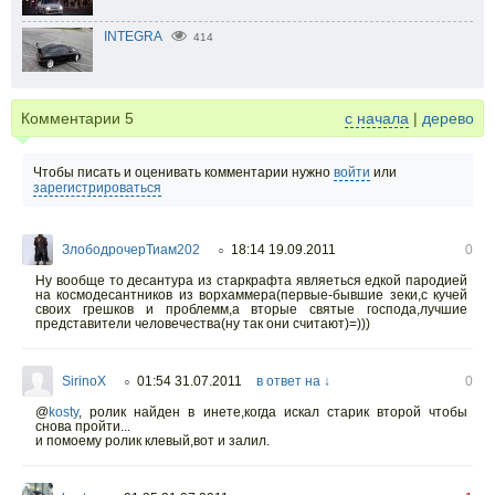
INTEGRA
414
Комментарии
5
с начала
|
дерево
Чтобы писать и оценивать комментарии нужно
войти
или
зарегистрироваться
ЗлободрочерТиам202
18:14 19.09.2011
0
○
Ну вообще то десантура из старкрафта являеться едкой пародией
на космодесантников из ворхаммера(первые-бывшие зеки,с кучей
своих грешков и проблемм,а вторые святые господа,лучшие
представители человечества(ну так они считают)=)))
SirinoX
01:54 31.07.2011
в ответ на ↓
0
○
@
kosty
, ролик найден в инете,когда искал старик второй чтобы
снова пройти...
и помоему ролик клевый,вот и залил.