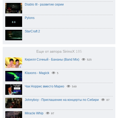
Diablo III - развитие серии
Pylons
StarCraft 2
Еще от автора SirinoX
185
Кирилл Сочный - Бананы (Band Mix)
525
Klaxons - Magick
5
Чак Норрис вместо Марио
549
Johnyboy - Приглашение на концерты по Сибири
87
Miracle Whip
97