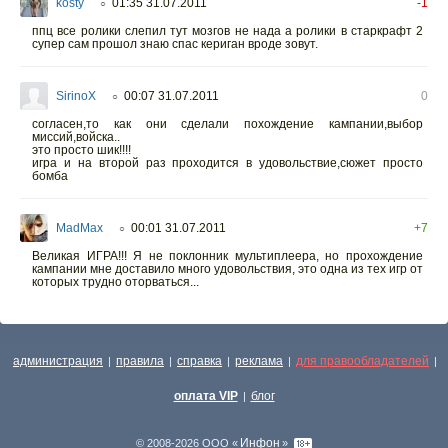
kosty
01:35 31.07.2011
-1
○
ппц все ролики слепил тут мозгов не нада а ролики в старкрафт 2
супер сам прошол знаю спас кериган вроде зовут.
SirinoX
00:07 31.07.2011
0
○
согласен,то как они сделали похождение кампании,выбор
миссий,войска..
это просто шик!!!!
игра и на второй раз проходится в удовольствие,сюжет просто
бомба
MadMax
00:01 31.07.2011
+7
○
Великая ИГРА!!! Я не поклонник мультиплеера, но прохождение
кампании мне доставило много удовольствия, это одна из тех игр от
которых трудно оторваться...
администрация
правила
справка
реклама
для правообладателей
|
|
|
|
|
оплата VIP
блог
|
Инфон
© 2008-2026 ООО «
»