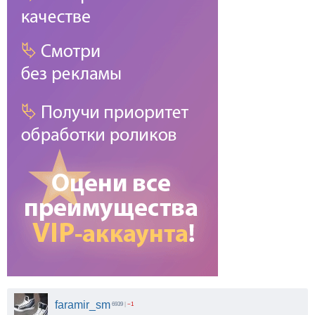
faramir_sm
6939
|
−1