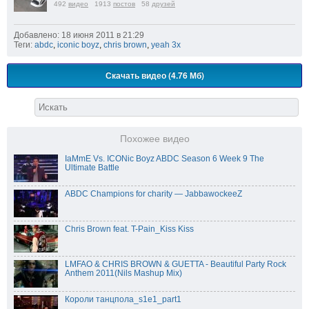
492
видео
1913
постов
58
друзей
Добавлено: 18 июня 2011 в 21:29
Теги:
abdc
,
iconic boyz
,
chris brown
,
yeah 3x
Скачать видео (4.76 Мб)
Похожее видео
IaMmE Vs. ICONic Boyz ABDC Season 6 Week 9 The
Ultimate Battle
ABDC Champions for charity — JabbawockeeZ
Chris Brown feat. T-Pain_Kiss Kiss
LMFAO & CHRIS BROWN & GUETTA - Beautiful Party Rock
Anthem 2011(Nils Mashup Mix)
Короли танцпола_s1e1_part1