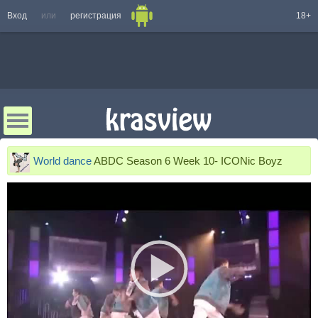
Вход
или
регистрация
18+
World dance
ABDC Season 6 Week 10- ICONic Boyz