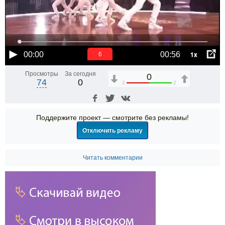
1x
00:00
00:56
6
Просмотры
За сегодня
0
74
0
2
2
Поддержите проект — смотрите без рекламы!
Отключить рекламу
Читать комментарии