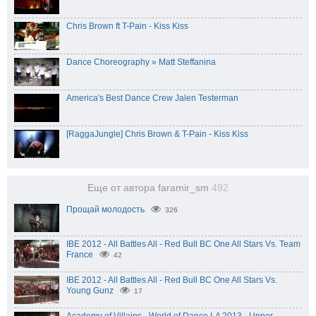
Chris Brown ft T-Pain - Kiss Kiss
Dance Choreography » Matt Steffanina
America's Best Dance Crew Jalen Testerman
[RaggaJungle] Chris Brown & T-Pain - Kiss Kiss
Еще от автора faramir_sm
492
Прощай молодость
326
IBE 2012 - All Battles All - Red Bull BC One All Stars Vs. Team
France
42
IBE 2012 - All Battles All - Red Bull BC One All Stars Vs.
Young Gunz
17