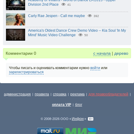
Academy of Villains - World of Dance LA 2013 - Upper
Division 2nd Place
41
Carly Rae Jespen - Call me maybe
392
America's Oldest Dance Crew Demo Video -- Kia Soul 'In My
Mind' Music Video Challenge
50
Комментарии
0
с начала
|
дерево
Чтобы писать и оценивать комментарии нужно
войти
или
зарегистрироваться
администрация
правила
справка
реклама
для правообладателей
|
|
|
|
|
оплата VIP
блог
|
Инфон
© 2008-2026 ООО «
»