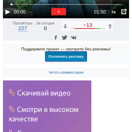
1x
00:00
01:50
6
Просмотры
За сегодня
−13
227
0
23
10
Поддержите проект — смотрите без рекламы!
Отключить рекламу
Читать комментарии