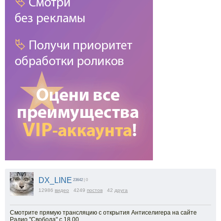
DX_LINE
23642
| 0
12986
видео
4249
постов
42
друга
Смотрите прямую трансляцию с открытия Антиселигера на сайте
Радио "Свобода" с 18,00