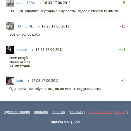
papa_1984
18:33 17.06.2011
+5
○
DX_LINE удаляет неугодные ему посты. видео с евреем каким то
DX__LINE
17:26 17.06.2011
-11
○
Вот он, голос раба
mouse
17:23 17.06.2011
+14
○
всем похуй
видео хуйня
автор мудак
kain
17:08 17.06.2011
+1
○
О, я с ним в автобусе ехал, он на место кондуктора сел.
администрация
правила
справка
реклама
для правообладателей
|
|
|
|
|
оплата VIP
блог
|