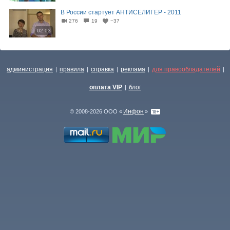
В России стартует АНТИСЕЛИГЕР - 2011
276
19
−37
02:03
администрация
правила
справка
реклама
для правообладателей
|
|
|
|
|
оплата VIP
блог
|
Инфон
© 2008-2026 ООО «
»