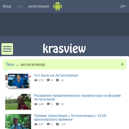
Вход
или
регистрация
18+
Теги
→
антиселигер
4
Что было на Антиселигере
172
0
−6
09:38
Раскаяние прокремлевского провокатора на форуме
Антиселигер
145
1
−6
04:44
Прямая трансляция с Антиселигера с 18,00
красноярского времени
227
4
−13
01:50