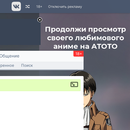
18+
Отключить рекламу
18+
Общение
тренное
Поиск