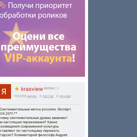
★
krasview
500204
| 0
105098
видео
0
постов
0
друзей
Сентиментальные мечты россиян. Эксперт.
.04.2011.**
очему сентиментальные драмы заменяют
ам настоящие переживания? Какие
роизведения современной культуры
аставляют по-настоящему пережить
атарсис? Комментарий философа Андрея