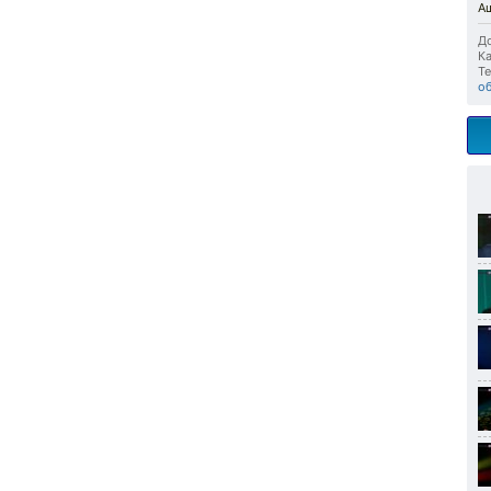
А
До
Ка
Те
о