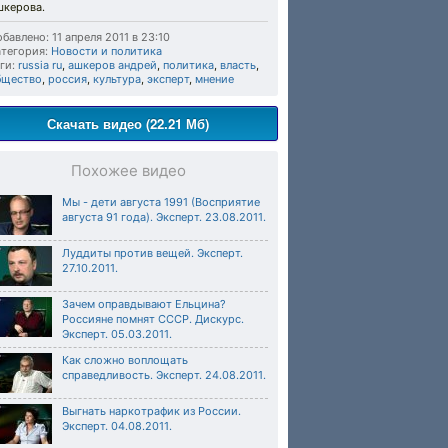
шкерова.
бавлено: 11 апреля 2011 в 23:10
тегория:
Новости и политика
ги:
russia ru
,
ашкеров андрей
,
политика
,
власть
,
бщество
,
россия
,
культура
,
эксперт
,
мнение
Скачать видео (22.21 Мб)
Похожее видео
Мы - дети августа 1991 (Восприятие
августа 91 года). Эксперт. 23.08.2011.
Луддиты против вещей. Эксперт.
27.10.2011.
Зачем оправдывают Ельцина?
Россияне помнят СССР. Дискурс.
Эксперт. 05.03.2011.
Как сложно воплощать
справедливость. Эксперт. 24.08.2011.
Выгнать наркотрафик из России.
Эксперт. 04.08.2011.