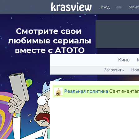
Вход
или
реги
Кино
Загрузить
Нов
Реальная политика
Сентименталь