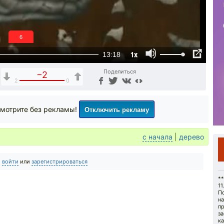
6
1x
13:18
Поделиться
−2
2
0
Отключить рекламу
мотрите без рекламы!
с начала
|
дерево
о
войти
или
зарегистрироваться
**
11
П
н
п
з
к