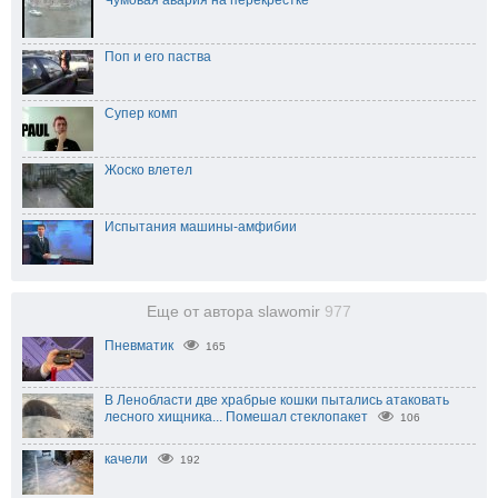
Чумовая авария на перекрестке
Поп и его паства
Супер комп
Жоско влетел
Испытания машины-амфибии
Еще от автора slawomir
977
Пневматик
165
В Ленобласти две храбрые кошки пытались атаковать
лесного хищника... Помешал стеклопакет⁠
106
качели
192