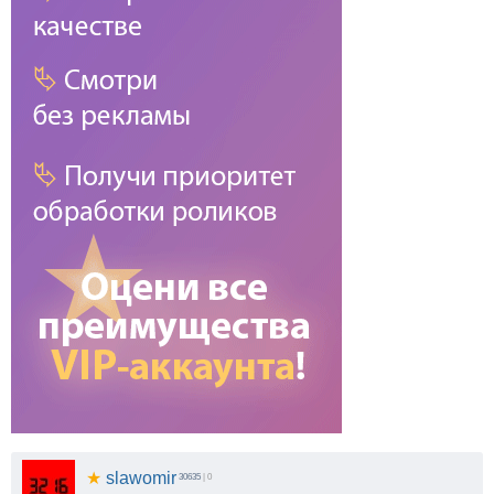
★
slawomir
30635
| 0