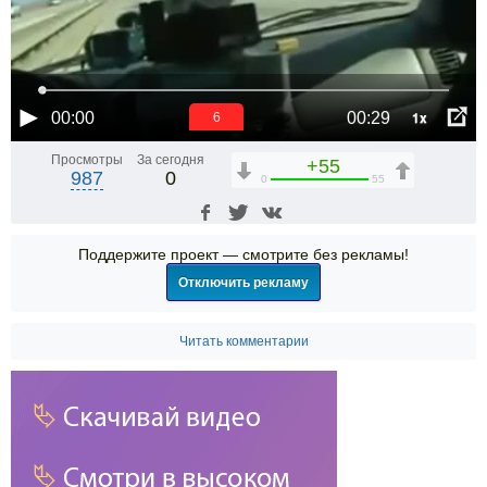
1x
00:00
00:29
6
Просмотры
За сегодня
+55
987
0
0
55
Поддержите проект — смотрите без рекламы!
Отключить рекламу
Читать комментарии