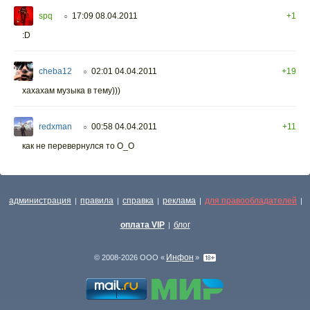
spq
17:09 08.04.2011
+1
○
:D
cheba12
02:01 04.04.2011
+19
○
хахахам музыка в тему)))
redxman
00:58 04.04.2011
+11
○
как не перевернулся то O_O
администрация
правила
справка
реклама
для правообладателей
|
|
|
|
|
оплата VIP
блог
|
Инфон
© 2008-2026 ООО «
»