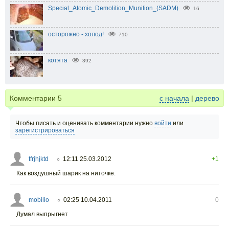
Special_Atomic_Demolition_Munition_(SADM)
16
осторожно - холод!
710
котята
392
Комментарии
5
с начала
|
дерево
Чтобы писать и оценивать комментарии нужно
войти
или
зарегистрироваться
tfrjhjktd
12:11 25.03.2012
+1
○
Как воздушный шарик на ниточке.
mobilio
02:25 10.04.2011
0
○
Думал выпрыгнет