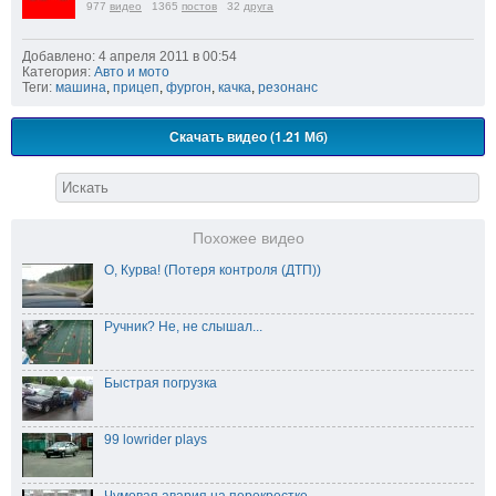
977
видео
1365
постов
32
друга
Добавлено: 4 апреля 2011 в 00:54
Категория:
Авто и мото
Теги:
машина
,
прицеп
,
фургон
,
качка
,
резонанс
Скачать видео (1.21 Мб)
Похожее видео
О, Курва! (Потеря контроля (ДТП))
Ручник? Не, не слышал...
Быстрая погрузка
99 lowrider plays