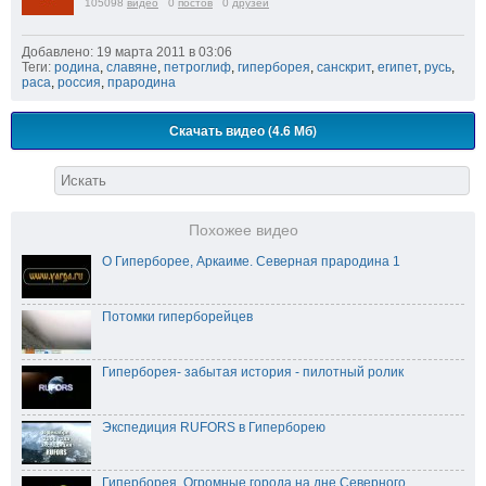
105098
видео
0
постов
0
друзей
Добавлено: 19 марта 2011 в 03:06
Теги:
родина
,
славяне
,
петроглиф
,
гиперборея
,
санскрит
,
египет
,
русь
,
раса
,
россия
,
прародина
Скачать видео (4.6 Мб)
Похожее видео
О Гиперборее, Аркаиме. Северная прародина 1
Потомки гиперборейцев
Гиперборея- забытая история - пилотный ролик
Экспедиция RUFORS в Гиперборею
Гиперборея. Огромные города на дне Северного