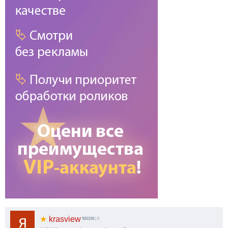
★
krasview
500156
| 0