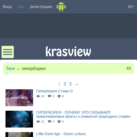
Вход
или
регистрация
18+
Теги
→
гиперборея
45
1
2
3
→
Гиперборея Стива О.
24
0
0
01:00
ГИПЕРБОРЕЯ - ПОЧЕМУ ЭТО СКРЫВАЮТ
Замалчиваемые факты о северной прародине славян
21
0
0
14:24
Little Dark Age - Slavic culture.