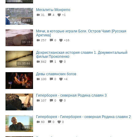
Мегалиты Монрепо
31
4
+1
35:43
Мячи, в которые играли Боги. Остров Чамп [Русская
Арктика]
257
0
+16
06:18
Дохристианская история славян 1. Документальный
фильм Прокопенко
842
1
0
01:35:44
Девы славянских богов
100
0
+4
48:09
Гиперборея - северная Родина славян 3
107
0
0
09:15
Гиперборея - Гиперборея - северная Родина славян 2
60
0
0
09:21