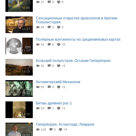
37
0
0
01:56
Сенсационные открытия археологов в Арктике.
Психоистория
20
0
0
44:27
Полярные континенты на средневековых картах
54
0
+5
21:02
Кольский полуостров. Останки Гипербореи
32
0
+3
15:29
Антикитерский Механизм
52
0
+2
04:13
Битвы древних рас 1
23
1
+1
14:58
Гиперборея, Атлантида, Лемурия
116
2
+5
26:07