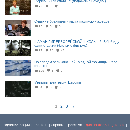
Рюрики были славяне (ладожские находки)
76
0
0
03:32
Славяне брахманы - каста индийских жрецов
96
0
0
02:00
ШАМАН ГИПЕРБОРЕЙСКОЙ ШКОЛЫ - 2. В бой идут
одни старики (фильм о фильме)
74
18
+3
23:45
По следам великана. Тайна одной гробницы. Раса
гигантов
198
5
0
43:27
Мнимый `центризм` Европы
64
0
0
03:50
1
2
3
→
администрация
правила
справка
реклама
для правообладателей
|
|
|
|
|