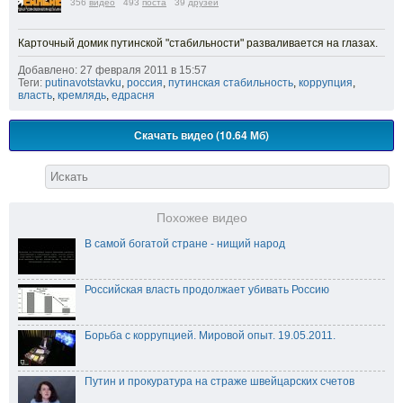
356
видео
493
поста
39
друзей
Карточный домик путинской "стабильности" разваливается на глазах.
Добавлено: 27 февраля 2011 в 15:57
Теги:
putinavotstavku
,
россия
,
путинская стабильность
,
коррупция
,
власть
,
кремлядь
,
едрасня
Скачать видео (10.64 Мб)
Похожее видео
В самой богатой стране - нищий народ
Российская власть продолжает убивать Россию
Борьба с коррупцией. Мировой опыт. 19.05.2011.
Путин и прокуратура на страже швейцарских счетов