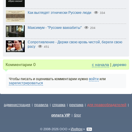
Как выглядят этнически Русские люди
334
Максимум - "Русские вакхабиты"
204
Сопротивление - Держи свою кровь чистой, береги свою
расу
451
Комментарии
0
с начала
|
дерево
Чтобы писать и оценивать комментарии нужно
войти
или
зарегистрироваться
администрация
правила
справка
реклама
для правообладателей
|
|
|
|
|
оплата VIP
блог
|
Инфон
© 2008-2026 ООО «
»