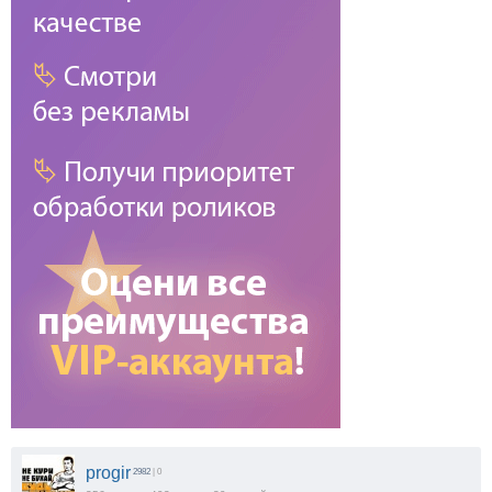
progir
2982
| 0